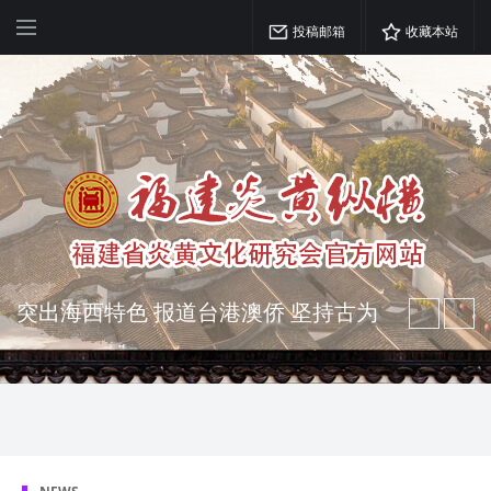
投稿邮箱
收藏本站
突出海西特色 报道台港澳侨 坚持古为
今用 力求雅俗共赏
弘扬优秀文化 振奋民族精神 介绍民族
瑰宝 宣传中华精英