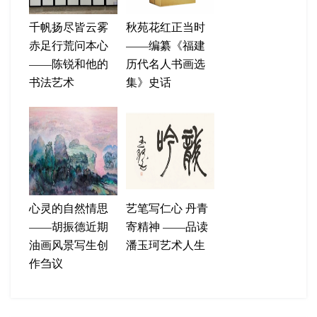
千帆扬尽皆云雾
秋苑花红正当时
赤足行荒问本心
——编纂《福建
——陈锐和他的
历代名人书画选
书法艺术
集》史话
心灵的自然情思
艺笔写仁心 丹青
——胡振德近期
寄精神 ——品读
油画风景写生创
潘玉珂艺术人生
作刍议