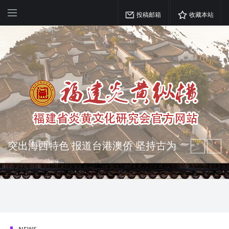
投稿邮箱
收藏本站
弘扬优秀文化 振奋民族精神 介绍民族
瑰宝 宣传中华精英
突出海西特色 报道台港澳侨 坚持古为
今用 力求雅俗共赏