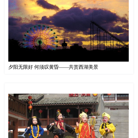
夕阳无限好 何须叹黄昏——共赏西湖美景