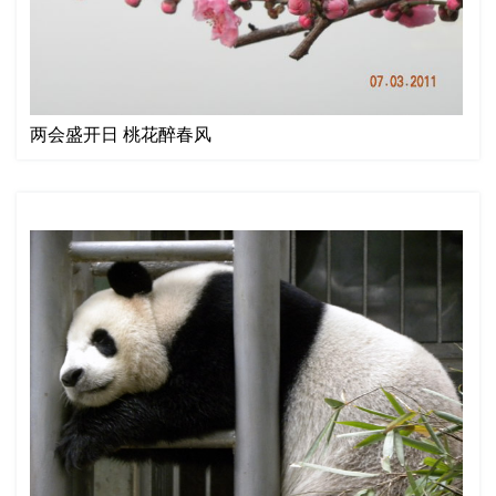
两会盛开日 桃花醉春风