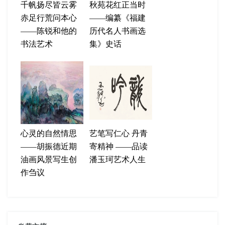
千帆扬尽皆云雾
秋苑花红正当时
赤足行荒问本心
——编纂《福建
——陈锐和他的
历代名人书画选
书法艺术
集》史话
心灵的自然情思
艺笔写仁心 丹青
——胡振德近期
寄精神 ——品读
油画风景写生创
潘玉珂艺术人生
作刍议