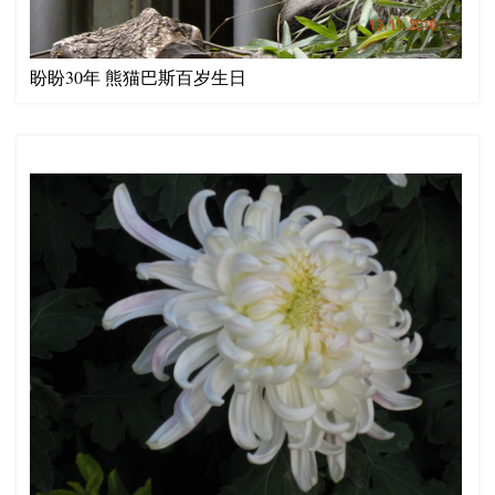
盼盼30年 熊猫巴斯百岁生日