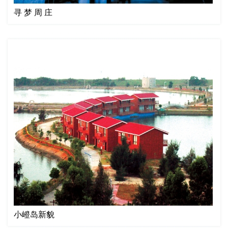
寻 梦 周 庄
小嶝岛新貌