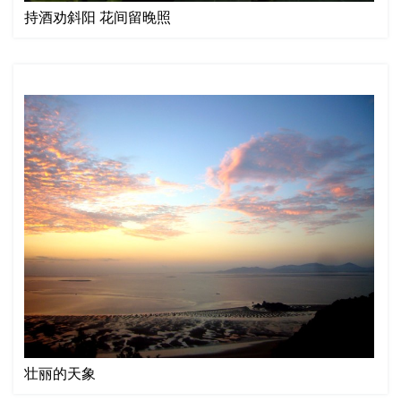
持酒劝斜阳 花间留晚照
壮丽的天象