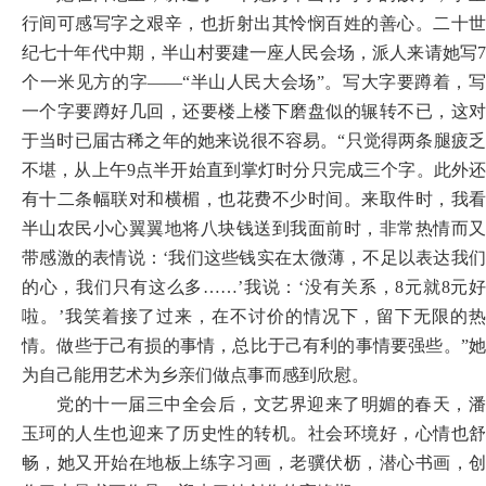
行间可感写字之艰辛，也折射出其怜悯百姓的善心。二十世
纪七十年代中期，半山村要建一座人民会场，派人来请她写
7
个一米见方的字——“半山人民大会场”。写大字要蹲着，写
一个字要蹲好几回，还要楼上楼下磨盘似的辗转不已，这对
于当时已届古稀之年的她来说很不容易。“只觉得两条腿疲乏
不堪，从上午9点半开始直到掌灯时分只完成三个字。此外还
有十二条幅联对和横楣，也花费不少时间。来取件时，我看
半山农民小心翼翼地将八块钱送到我面前时，非常热情而又
带感激的表情说：‘我们这些钱实在太微薄，不足以表达我们
的心，我们只有这么多……’我说：‘没有关系，8元就8元好
啦。’我笑着接了过来，在不讨价的情况下，留下无限的热
情。做些于己有损的事情，总比于己有利的事情要强些。”她
为自己能用艺术为乡亲们做点事而感到欣慰。
党的十一届三中全会后，文艺界迎来了明媚的春天，潘
玉珂的人生也迎来了历史性的转机。社会环境好，心情也舒
畅，她又开始在地板上练字习画，老骥伏枥，潜心书画，创