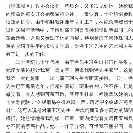
（现蕉城区）政协会议和一些场合，又多次见到她，她给我
的印象是每次开会她都聚精会神，非常认真，十分珍惜参政
议政的机会。由于那时我还兼管党史工作，在纪念蔡威烈士
逝世50周年活动中，了解到潘玉珂曾支持和资助蔡威同志的
革命活动。之后又参观了她的画展，特别是读了赖玲珠同志
写的介绍其生平的报告文学后，对潘玉珂先生的艺术和人生
有了进一步的了解。
二十世纪九十年代初，由于潘先生准备出书画作品集，
她侄女潘钧想让我写一篇文字，便邀我到潘先生家里，这是
我第一次也是唯一一次与潘玉珂先生零距离接触。当时，潘
先生已至耄耋之年，但精神矍铄，两眼有神，话不多，只是
微笑着，令人感到可亲可敬。客厅里挂着一幅晩辈送她的九
十大寿贺联：
“久经磨炼夺得寿园一席，历尽艰辛终成艺苑
材”，这可以说是对潘玉珂先生一生坎坷而又多才高寿的简明
概括。她热情地带我到楼上画室，室内摆放着文房四宝和尺
寸不同的字画作品，她一一作了介绍。可惜我不懂书画，看