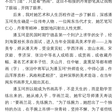
不出“门道”，只是看“热闹”。这目不暇接的丹青妙笔真让我饱
了眼福，开阔了眼界。
后来，我对她艺术和人生历程作进一步了解后，深感潘
玉珂先生确是一位传奇人物，一位闽东当代才女。她艺笔写
仁心，丹青寄精神，默默地闪射出人性光辉。
潘玉珂是民国时期宁德县第一个到沪上求学的女子，经
刘海粟校长亲自面试，进入当年全国最高美术学府
——上海
美专，师从潘天寿，受业黄宾虹，学西洋画，攻山水画。宋
庆龄、李济深、张治中等名人或晤面，或赏画，或收藏丹
幅。著名艺术家丰子恺、关山月、任中敏、庞熏琹等都有赠
画（字），张治中将军认为潘玉珂“外师造化，中得心源，作
品浑厚质朴，风格刚柔相济”。这种深厚的美术造诣，在当年
闽东书画界无人能出其右。
潘玉珂所以能成为书画高手，不是天生的，而是勤学苦
练出来的。她从难入手，学画兰花。她牢记导师潘天寿说
的：
“要画兰花，先练腕力。”为了练腕力，她想出了一个
特的办法，在手腕上吊绑一块青砖，坚持不懈。为了省些纸