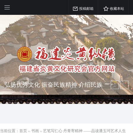
投稿邮箱
收藏本站
突出海西特色 报道台港澳侨 坚持古为
今用 力求雅俗共赏
弘扬优秀文化 振奋民族精神 介绍民族
瑰宝 宣传中华精英
当前位置：
首页
››
书画
››
艺笔写仁心 丹青寄精神 ——品读潘玉珂艺术人生