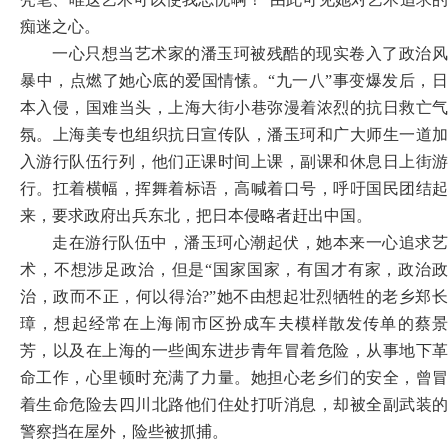
痴迷之心。
一心只想当艺术家的潘玉珂被残酷的现实卷入了政治风
暴中，点燃了她心底的爱国情愫。
“九一八”事变爆发后，
本入侵，国难当头，上海大街小巷弥漫着浓烈的抗日救亡气
氛。上海美专也组织抗日宣传队，潘玉珂和广大师生一道加
入游行队伍行列，他们正课时间上课，副课和休息日上街游
行。扛着横幅，挥舞着标语，高喊着口号，呼吁国民团结起
来，要求政府出兵东北，把日本侵略者赶出中国。
走在游行队伍中，潘玉珂心潮起伏，她本来一心追求艺
术，不想涉足政治，但是
“国家国家，有国才有家，政治
治，政而不正，何以得治?”她不由想起壮烈牺牲的老乡郑长
璋，想起经常在上海闹市区扮成车夫模样散发传单的蔡景
芳，以及在上海的一些闽东进步青年冒着危险，从事地下革
命工作，心里顿时充满了力量。她担心老乡们的安全，曾冒
着生命危险去四川北路他们住处打听消息，却被全副武装的
警察挡在屋外，险些被抓捕。