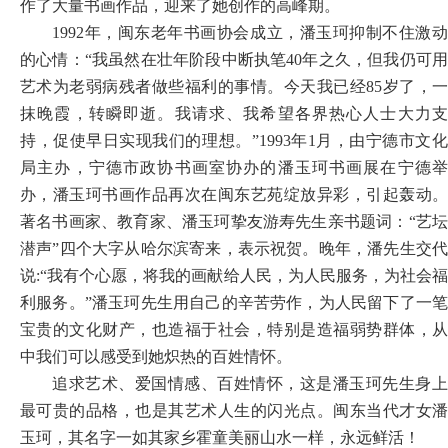
作了大量书画作品，迎来了她创作的高峰期。
1992年，闽东老年书画协会成立，潘玉珂抑制不住激动
的心情：“我虽然在壮年阶段中断执笔40年之久，但我仍可用
艺术为老弱病残者做些福利的事情。今天我已经85岁了，一
抹晚霞，转瞬即逝。我请求、我希望各界热心人士大力支
持，促使早日实现我们的理想。”1993年1月，由宁德市文化
局主办，宁德市政协书画室协办的潘玉珂书画展在宁德举
办，潘玉珂书画作品再次在闽东艺苑绽放异彩，引起轰动。
著名书画家、教育家、潘玉珂挚友游寿先生亲书题词：“艺坛
潜声”四个大字从哈尔滨寄来，表示祝贺。晚年，潘先生交代
说:“我有个心愿，将我的画献给人民，为人民服务，为社会福
利服务。”潘玉珂先生用自己的辛苦劳作，为人民留下了一笔
宝贵的文化财产，也造福于社会，特别是造福弱势群体，从
中我们可以感受到她炽热的百姓情怀。
追求艺术、爱国情感、百姓情怀，这是潘玉珂先生身上
最可贵的品格，也是其艺术人生的闪光点。闽东当代才女潘
玉珂，其名字一如其家乡霍童美丽山水一样，永远鲜活！