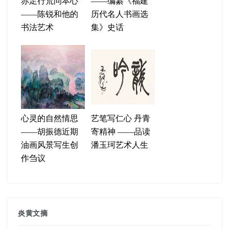
赤足行荒问本心
——编纂《福建
——陈锐和他的
历代名人书画选
书法艺术
集》史话
心灵的自然情思
艺笔写仁心 丹青
——胡振德近期
寄精神 ——品读
油画风景写生创
潘玉珂艺术人生
作刍议
炎黄文摘