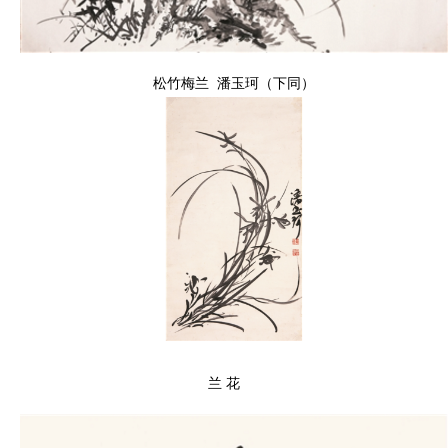
松竹梅兰
潘玉珂（下同）
兰 花