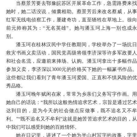
当蔡景芳要去鄂豫皖苏区开展革命工作，急需路费来找
她时，她二话没说，倾囊相助。蔡景芳后来改名蔡威，从事
红军无线电侦察工作，屡建奇功，直至牺牲在草地上。徐向
前元帅称其为：
“无名英雄”。她与潘玉珂上海一别也成
别。
潘玉珂在桂林汉民中学任教期间，学校举办了一场抗日
救灾书画义卖活动，国民党高级将领李济深等许多军政要人
和社会名流，应邀前来捧场、认购。潘玉珂拿出十多幅作品
参加义卖，李济深以
3000元的价格买下她的一幅篆书作品。
这些都让我们看到了青年潘玉珂爱国、正直和不惧风险的优
秀品格。
潘玉珂晚年赋闲在家，常常为乡亲们义务写字作画。用
她自己的话说：
“我所以这般热情追求艺术，宗旨是通过艺
达到目的，是为今天的社会做点应做事，既不追名又不牟
利。”“既不追名又不牟利”这就是她苦苦追求艺术的目的，从
中我们可以感受到她的百姓情怀。
她在日记里，讲述了一个她为半山村写字的故事，字里