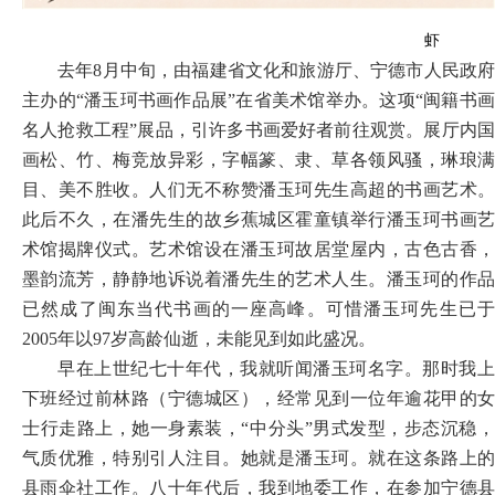
虾
去年
8月中旬，由福建省文化和旅游厅、宁德市人民政
主办的“潘玉珂书画作品展”在省美术馆举办。这项“闽籍书画
名人抢救工程”展品，引许多书画爱好者前往观赏。展厅内国
画松、竹、梅竞放异彩，字幅篆、隶、草各领风骚，琳琅满
目、美不胜收。人们无不称赞潘玉珂先生高超的书画艺术。
此后不久，在潘先生的故乡蕉城区霍童镇举行潘玉珂书画艺
术馆揭牌仪式。艺术馆设在潘玉珂故居堂屋内，古色古香，
墨韵流芳，静静地诉说着潘先生的艺术人生。潘玉珂的作品
已然成了闽东当代书画的一座高峰。可惜潘玉珂先生已于
2005年以97岁高龄仙逝，未能见到如此盛况。
早在上世纪七十年代，我就听闻潘玉珂名字。那时我上
下班经过前林路（宁德城区），经常见到一位年逾花甲的女
士行走路上，她一身素装，
“中分头”男式发型，步态沉稳
气质优雅，特别引人注目。她就是潘玉珂。就在这条路上的
县雨伞社工作。八十年代后，我到地委工作，在参加宁德县