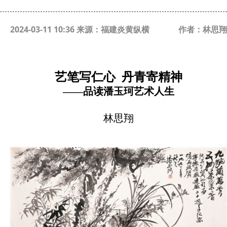
2024-03-11 10:36 来源：福建炎黄纵横
作者：林思翔
艺笔写仁心
丹青寄精神
——品读潘玉珂艺术人生
林思翔