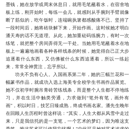
墨钱，她在放学或周末休息日，就用毛笔蘸着水，在宿舍地
板上练，刚开始时，每练一会儿，就感到从手腕到手臂就像
断了筋似的，吃午饭时，连端碗执箸都感酸痛不已。坚持了
一段时间后，她将砖块解下来，开始作画。这时候她才明白
潘天寿的话不无道理。从此，她加重砝码练腕力，有时一次
练笔，就把整个房间弄得无一干处。当她用毛笔蘸着水在地
板上一遍遍地画着各种各样线条的时候，她觉得自己正大步
追逐着什么东西，又仿佛被什么东西追逐着，所以一练起
来，常常全神贯注，忘乎所以。
功夫不负有心人。入国画系第二年，她的三幅兰花和一
幅篆书作品，就成功入选上海美专全校学生书画作品展览。
她不仅初学时腕吊青砖苦练线条，而是整个人生都不停地练
习，并在生活中触类旁通，力求做到
“笔外有笔，画外
画”，积以时日，技艺日臻成熟，终成书画名家。潘先生晚年
在回顾人生历程时曾这样说：“其实，人生大都从风雪中走过
来，只是我信托的是一支笔，一个艺术的梦幻，因为唯这支
秃笔、唯这艺术可以使我忘忧啊！”由此可见她对艺术追求的