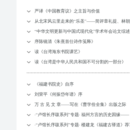
严译《中国教育议》之主旨与价值
从北宋风云里走来的“乐圣”——简评章礼提、林
“中华文明更新与中国式现代化”学术年会论文综述
序陈镜清《朱熹首仕诗作笺释》
读《台湾海东书院课艺》
读《台湾是中华人民共和国不可分割的一部分》
《福建书院史》自序
刘荣平《何振岱年谱》序
万 古 见 文 章——写在《曹学佺全集》出版之际
·“卢馆长序跋系列”专题· 福州方言的历史因缘—
·“卢馆长序跋系列”专题· 楼建龙《福建古驿道》荐