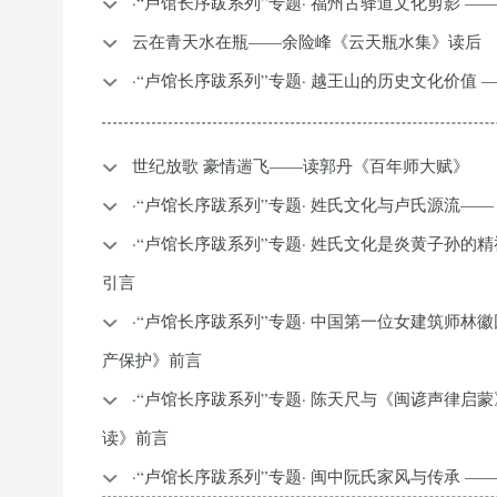
·“卢馆长序跋系列”专题· 福州古驿道文化剪影 
云在青天水在瓶——余险峰《云天瓶水集》读后
·“卢馆长序跋系列”专题· 越王山的历史文化价值
世纪放歌 豪情遄飞——读郭丹《百年师大赋》
·“卢馆长序跋系列”专题· 姓氏文化与卢氏源流—
·“卢馆长序跋系列”专题· 姓氏文化是炎黄子孙的
引言
·“卢馆长序跋系列”专题· 中国第一位女建筑师林
产保护》前言
·“卢馆长序跋系列”专题· 陈天尺与《闽谚声律启
读》前言
·“卢馆长序跋系列”专题· 闽中阮氏家风与传承 