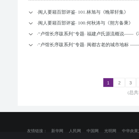
·闽人要籍百部评鉴· 101.林旭与《晚翠轩集》
·闽人要籍百部评鉴· 100.何秋涛与《朔方备乘》
·“卢馆长序跋系列”专题· 福建卢氏源流概说——
·“卢馆长序跋系列”专题· 闽都古老的城市地标 
1
2
3
(总共
友情链接：
新华网
人民网
中国网
光明网
中华炎黄