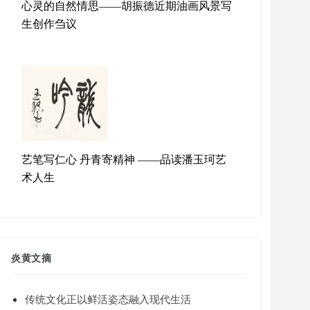
心灵的自然情思——胡振德近期油画风景写
生创作刍议
艺笔写仁心 丹青寄精神 ——品读潘玉珂艺
术人生
炎黄文摘
传统文化正以鲜活姿态融入现代生活