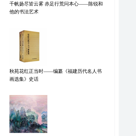
千帆扬尽皆云雾 赤足行荒问本心——陈锐和
他的书法艺术
秋苑花红正当时——编纂《福建历代名人书
画选集》史话