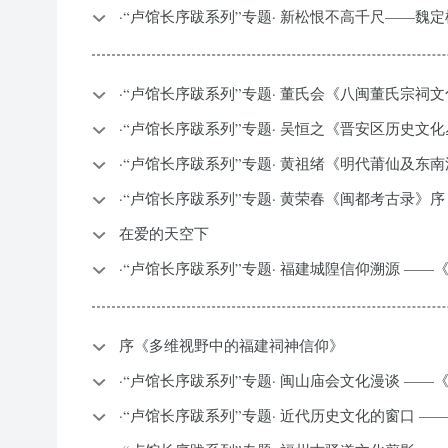
·“卢馆长序跋系列”专题· 新松恨不高千尺——魏
·“卢馆长序跋系列”专题· 董氏会《八闽董氏宗祠
·“卢馆长序跋系列”专题· 吴恒之《晋安区历史文
·“卢馆长序跋系列”专题· 黄祖绪《明代莆仙及东
·“卢馆长序跋系列”专题· 黄荣春《闽都考古录》序
在爱的天空下
·“卢馆长序跋系列”专题· 福建城隍信仰溯源 —
序《多维视野中的福建祠神信仰》
·“卢馆长序跋系列”专题· 闽山庙会文化漫谈 —
·“卢馆长序跋系列”专题· 近代历史文化的窗口 