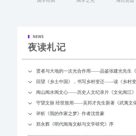
国学经典
闽学之光
海丝悠远
NEWS
夜读札记
贤者与大地的一次光合作用——品鉴张建光先生
回望《乡土中国》，书写乡村变迁——读《乡村
闽山闽水闽文心——历史人文纪录片《文化闽江
守望文脉 经世致用——吴邦才先生新著《武夷文
评析《我的作家之梦》作者沈世豪
郑永辉《明代闽海文献与文学研究》序