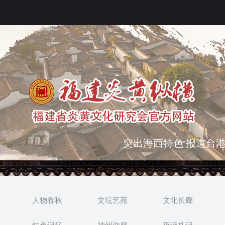
突出海西特色 报道台港
弘扬优秀文化 振奋民族
人物春秋
文坛艺苑
文化长廊