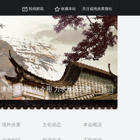
投稿邮箱
收藏本站
关注福地炎黄微站
澳侨 坚持古为今用 力求雅俗共赏
精神 介绍民族瑰宝 宣传中华精英
境外炎黄
文化动态
本会概况