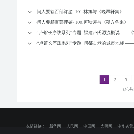
·闽人要籍百部评鉴· 101.林旭与《晚翠轩集》
·闽人要籍百部评鉴· 100.何秋涛与《朔方备乘》
·“卢馆长序跋系列”专题· 福建卢氏源流概说——
·“卢馆长序跋系列”专题· 闽都古老的城市地标 
1
2
3
(总共
友情链接：
新华网
人民网
中国网
光明网
中华炎黄