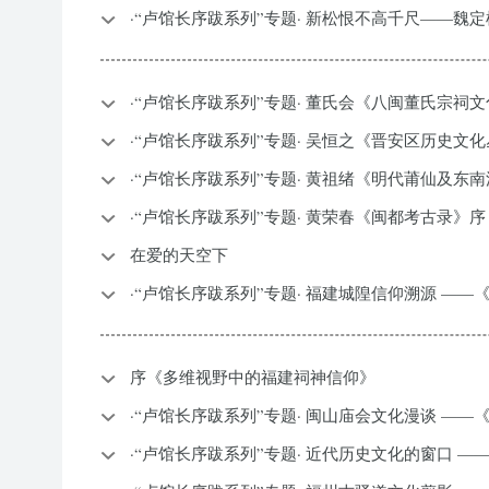
·“卢馆长序跋系列”专题· 新松恨不高千尺——魏
·“卢馆长序跋系列”专题· 董氏会《八闽董氏宗祠
·“卢馆长序跋系列”专题· 吴恒之《晋安区历史文
·“卢馆长序跋系列”专题· 黄祖绪《明代莆仙及东
·“卢馆长序跋系列”专题· 黄荣春《闽都考古录》序
在爱的天空下
·“卢馆长序跋系列”专题· 福建城隍信仰溯源 —
序《多维视野中的福建祠神信仰》
·“卢馆长序跋系列”专题· 闽山庙会文化漫谈 —
·“卢馆长序跋系列”专题· 近代历史文化的窗口 