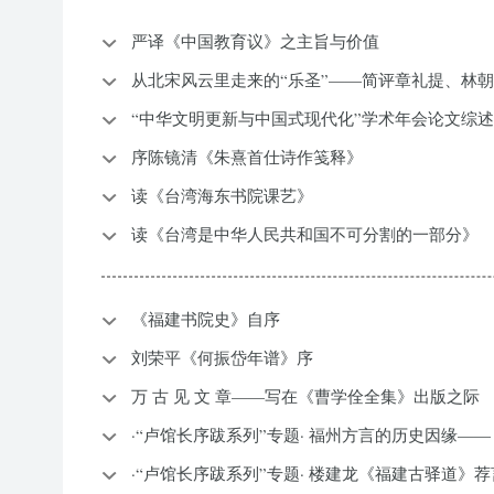
严译《中国教育议》之主旨与价值
从北宋风云里走来的“乐圣”——简评章礼提、林
“中华文明更新与中国式现代化”学术年会论文综述
序陈镜清《朱熹首仕诗作笺释》
读《台湾海东书院课艺》
读《台湾是中华人民共和国不可分割的一部分》
《福建书院史》自序
刘荣平《何振岱年谱》序
万 古 见 文 章——写在《曹学佺全集》出版之际
·“卢馆长序跋系列”专题· 福州方言的历史因缘—
·“卢馆长序跋系列”专题· 楼建龙《福建古驿道》荐