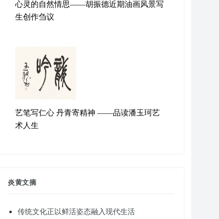
心灵的自然情思——胡振德近期油画风景写
生创作刍议
艺笔写仁心 丹青寄精神 ——品读潘玉珂艺
术人生
炎黄文摘
传统文化正以鲜活姿态融入现代生活