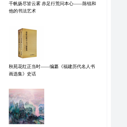
千帆扬尽皆云雾 赤足行荒问本心——陈锐和
他的书法艺术
秋苑花红正当时——编纂《福建历代名人书
画选集》史话