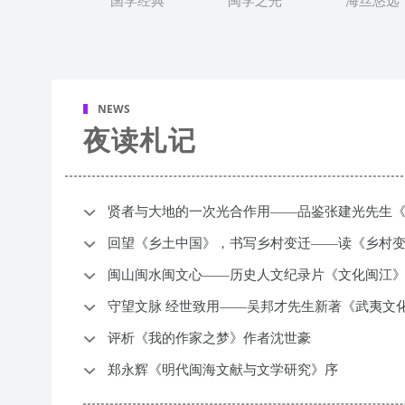
国学经典
闽学之光
海丝悠远
NEWS
夜读札记
贤者与大地的一次光合作用——品鉴张建光先生
回望《乡土中国》，书写乡村变迁——读《乡村
闽山闽水闽文心——历史人文纪录片《文化闽江
守望文脉 经世致用——吴邦才先生新著《武夷文
评析《我的作家之梦》作者沈世豪
郑永辉《明代闽海文献与文学研究》序