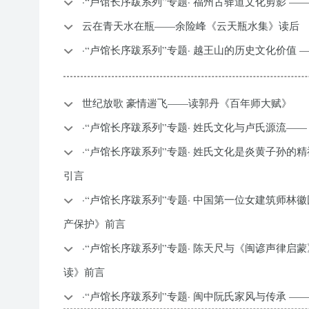
·“卢馆长序跋系列”专题· 福州古驿道文化剪影 
云在青天水在瓶——余险峰《云天瓶水集》读后
·“卢馆长序跋系列”专题· 越王山的历史文化价值
世纪放歌 豪情遄飞——读郭丹《百年师大赋》
·“卢馆长序跋系列”专题· 姓氏文化与卢氏源流—
·“卢馆长序跋系列”专题· 姓氏文化是炎黄子孙的
引言
·“卢馆长序跋系列”专题· 中国第一位女建筑师林
产保护》前言
·“卢馆长序跋系列”专题· 陈天尺与《闽谚声律启
读》前言
·“卢馆长序跋系列”专题· 闽中阮氏家风与传承 