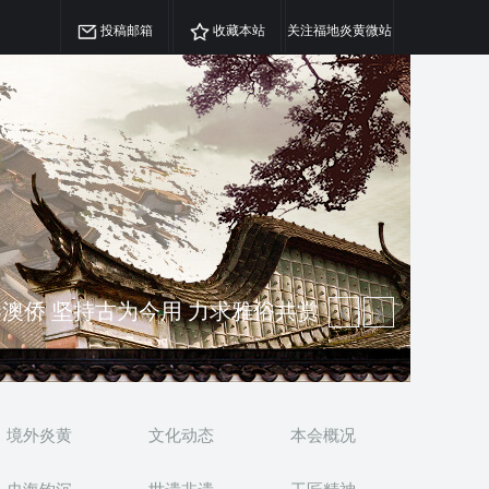
投稿邮箱
收藏本站
关注福地炎黄微站
精神 介绍民族瑰宝 宣传中华精英
澳侨 坚持古为今用 力求雅俗共赏
境外炎黄
文化动态
本会概况