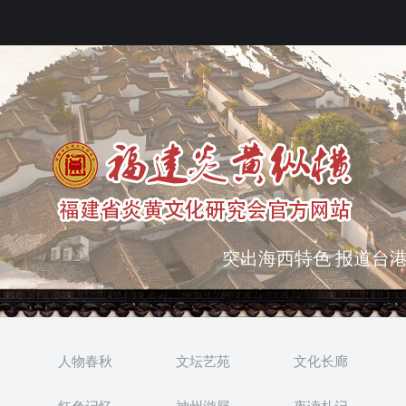
弘扬优秀文化 振奋民族
突出海西特色 报道台港
人物春秋
文坛艺苑
文化长廊