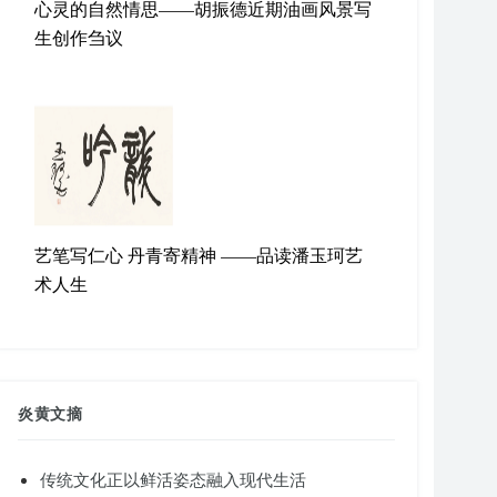
心灵的自然情思——胡振德近期油画风景写
生创作刍议
艺笔写仁心 丹青寄精神 ——品读潘玉珂艺
术人生
炎黄文摘
传统文化正以鲜活姿态融入现代生活