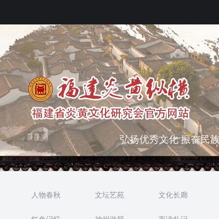
弘扬优秀文化 振奋民族
突出海西特色 报道台港
人物春秋
文坛艺苑
文化长廊