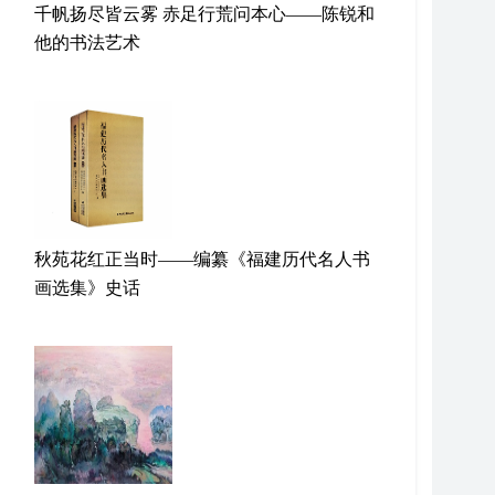
千帆扬尽皆云雾 赤足行荒问本心——陈锐和
他的书法艺术
秋苑花红正当时——编纂《福建历代名人书
画选集》史话