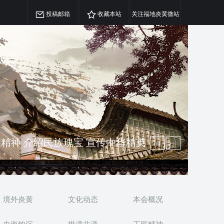
投稿邮箱
收藏本站
关注福地炎黄微站
精神 介绍民族瑰宝 宣传中华精英
澳侨 坚持古为今用 力求雅俗共赏
境外炎黄
文化动态
本会概况