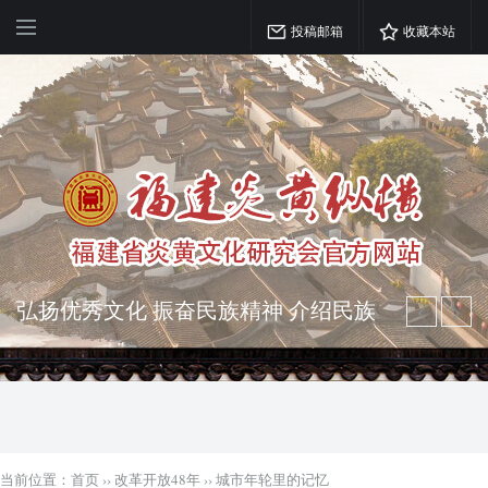
投稿邮箱
收藏本站
弘扬优秀文化 振奋民族精神 介绍民族
瑰宝 宣传中华精英
突出海西特色 报道台港澳侨 坚持古为
今用 力求雅俗共赏
当前位置：
首页
››
改革开放48年
››
城市年轮里的记忆