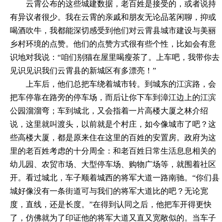
云霄公布的这些城建数据，老百姓是接受的，或者说持
有异议者很少。我在云霄的亲戚和朋友无论品茗闲聊，抑或
喝酒吹牛，我都能深切感受到他们对云霄县城市建设与美丽
乡村环境的点赞。他们的点赞方式很有些个性，比如会有意
识地对我说：
“咱们别猫在屋里喝瘦茶了。上车吧，我带你去
见识见识我们云霄县的新城区有多漂亮！”
上车后，他们总把车绕着城市转。到城东的江滨路，会
把车停靠在路旁的停车场，而后让你下车到漳江边上的江滨
公园溜溜弯；车到城北，又会指着一片高楼大厦之林介绍
说，这里就叫渡头，以前就是个村庄，如今像城市了吧？这
些高楼大厦，都是原来住在这里的百姓的安置房。政府为这
里的老百姓考虑的十分周全：和老百姓日常生活息息相关的
幼儿园、农贸市场、大型停车场、购物广场等，就围着社区
开。看过城北，车子顺着城西的将军大道一路南驰。
“你们县
城好像没有一条街道可与我们的将军大道比的吧？无论宽
度，直线，还是长度。”在得到认同之后，他把车开得更快
了，仿佛就为了印证他的将军大道又直又宽敞似的。当车子