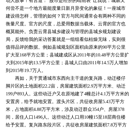
动人故事！有言道：
“股市是经济的晴雨表”让我说：城廓又
何尝不是一个地方最能度量日新月异变化的象征！一座城市
建设得怎样，管理的如何？官方与民间通常会有两种不同的
衡量尺度。官方的尺度，总爱用数据当载体。云霄的官方也
概莫能外。负责云霄县城乡建设与管理的县城乡规划建设
局，反馈给我的采访答案就是一组组看似枯燥无味，实则很
值得品评的数据。例如县城规划区面积由原来的90平方公里
扩大至168平方公里；县城建成区从2011年的10.48平方公里扩
大到2015年的13.5平方公里；县城人口由2011年14.5万人增加
到2015年19.7万人。
再如，关于贯通城市东西向主干道的复兴路，动迁楼仔
脚片区的土地面积
22.2亩，房屋建筑面积2.9万平方米、动迁
199户893人。这些动迁户又在原地建了4幢总计4.1万平方米的
安置房，给予就地安置。渡头片区，共征收房屋5.43万平方
米，占地面积4.88万平方米，涉及动迁群众354户、房屋378
间，居住人口1496人。这些动迁人口用10幢15至18层商住楼
给予安置。复兴路东段片区，共征收房屋建筑面积7.8万平方