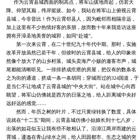
作为云霄县城西面的制高点，将军山拔地而起，仿若天
降。仰望其巅，伟岸挺拔。如今，我站在将军山上俯视云霄
县城，今非昔比！作为云霄邻县人，因为毗邻而相隔非远，
加上这里有不少热情好客的亲朋，故而数十年来我造访这座
拥有开漳圣地美誉的城郭，如同
“赴墟”。
第一次来云霄，在二十世纪九十年代中期。那时，实施
改革开放虽然已若干年，但彼时的云霄县城，给人的印象依
然像个放大了的山乡村落。城头卖海产小贩的邀客市声，城
尾都能清晰听见。一排排挤成疙瘩的房屋，把仅有的数条名
之为街的通道，挤成一条一条胡同；穿城而过的
324国道，于
是当仁不让地成了云霄县城的“中央大街”。站在城中心向西
眺望，将军山仿佛就是西方的日落之地，给人距离城中央好
远好远的感觉……
然而，年历之树的叶片，不过只黄绿转换了数度，具体
说就在
“十二五”期间，云霄县城仿佛小姑娘长到十七八岁，
出落的如花似玉让我有些不敢相认了。沿漳江两岸而建的云
霄城，逶迤在青山绿水之间，给人田园都市、生态之城的突