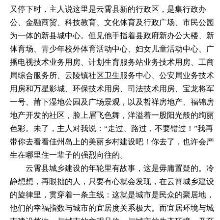
又停下时，主人说这里是云霄县新的行政区，是集行政办
公、金融商贸、科技教育、文化体育及行政广场、市民公园
为一体的新县城中心。但见他手指着县政府新办公大楼、新
体育场、青少年校外体育活动中心、妇女儿童活动中心、广
播电视技术业务用房、计划生育服务站业务技术用房、工商
局综合服务所、云陵镇社区卫生服务中心、公安局业务技术
用房和万星影城、环保技术用房、司法技术用房、宝龙将军
一号、莆下湿地公园及广场景观，以及哲祥房地产、福锦房
地产开发的社区，脸上眉飞色舞，洋溢着一股阳光般的绚丽
色彩。未了，主人对我说：“走过、路过，不要错过！”我再
带你去看看佳州岛上的美丽乡村建设吧！你去了，也许会产
生在哪里住一辈子的强烈向往的。
云霄县城乡建设的年轮里有故事，这是毋庸置疑的。冷
静想想，再眼拙的人，只要有心就会发现，在云霄城乡建设
的旋律里，贯穿着一条主线：这就是城市是民众的聚居地，
他们的幸福指数与城市的宜居度关系极大。而宜居环境与城