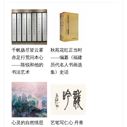
千帆扬尽皆云雾
秋苑花红正当时
赤足行荒问本心
——编纂《福建
——陈锐和他的
历代名人书画选
书法艺术
集》史话
心灵的自然情思
艺笔写仁心 丹青