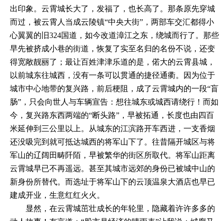
出印象。云霄城长大了，发福了，也长高了。那条原先穿城
而过，被云霄人当成云陵镇“中央大街”，两部车交汇都得小
心翼翼的旧324国道，如今改道漳江之东，绕城而行了。那些
早先被挤成小巷的街道，恢复了实至名归的名份不说，还变
得宽敞靓丽了；最让百姓津津乐道的是，偌大的云霄县城，
以前城东往城西，没有一条可以贯通的捷径通衢。因为位于
城市中心地带的复兴路，前后梗阻，成了云霄城内的一段“盲
肠”，只会向世人与车辆宣告：想往城东或城西请绕行！而如
今，复兴路东西两端的“断头路”，早被拓通，长度也由四百
米延伸到三公里以上。从城东的江滨路开车西进，一支香烟
还没吸完到就可抵达城西的将军山下了。往昔隔开城区与将
军山的辽阔田畴阡陌，早被繁华的街区所取代。将军山距离
云霄城早已不再遥远。甚至其城市远郊的身份已被城中山的
新身份所替代。而选址于将军山下的云顶温泉大酒店也早已
建成开业，生意红红火火。
显然，在云霄城茁壮成长的年轮里，隐藏着许许多多的