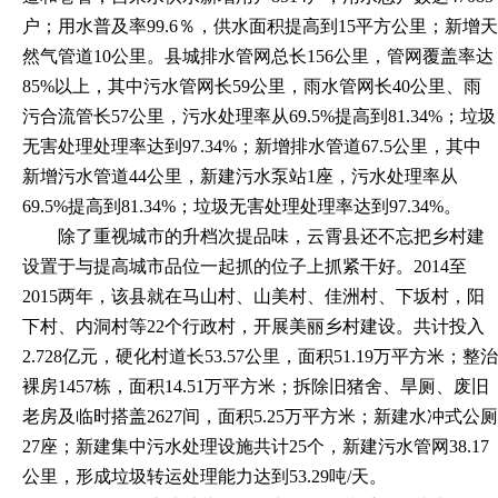
户；用水普及率99.6％，供水面积提高到15平方公里；新增天
然气管道10公里。县城排水管网总长156公里，管网覆盖率达
85%以上，其中污水管网长59公里，雨水管网长40公里、雨
污合流管长57公里，污水处理率从69.5%提高到81.34%；垃圾
无害处理处理率达到97.34%；新增排水管道67.5公里，其中
新增污水管道44公里，新建污水泵站1座，污水处理率从
69.5%提高到81.34%；垃圾无害处理处理率达到97.34%。
除了重视城市的升档次提品味，云霄县还不忘把乡村建
设置于与提高城市品位一起抓的位子上抓紧干好。
2014至
2015两年，该县就在马山村、山美村、佳洲村、下坂村，阳
下村、内洞村等22个行政村，开展美丽乡村建设。共计投入
2.728亿元，硬化村道长53.57公里，面积51.19万平方米；整治
裸房1457栋，面积14.51万平方米；拆除旧猪舍、旱厕、废旧
老房及临时搭盖2627间，面积5.25万平方米；新建水冲式公厕
27座；新建集中污水处理设施共计25个，新建污水管网38.17
公里，形成垃圾转运处理能力达到53.29吨/天。