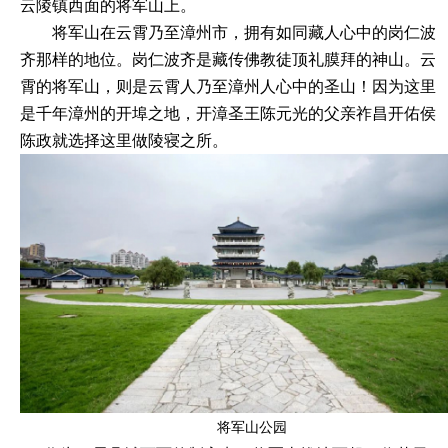
云陵镇西面的将军山上。
将军山在云霄乃至漳州市，拥有如同藏人心中的岗仁波
齐那样的地位。岗仁波齐是藏传佛教徒顶礼膜拜的神山。云
霄的将军山，则是云霄人乃至漳州人心中的圣山！因为这里
是千年漳州的开埠之地，开漳圣王陈元光的父亲祚昌开佑侯
陈政就选择这里做陵寝之所。
将军山公园