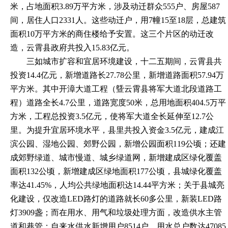
米，占地面积3.89万平方米，涉及动迁群众555户、房屋587
间，居住人口2331人。这些动迁户，用7幢15至18层，总建筑
面积10万平方米的商住楼给予安置。这三个片区的动迁改
造，云霄县政府共投入15.83亿元。
三如城市扩容和宜居环境建设，十二五期间，云霄县共
投资
14.4亿元，新增道路长27.78公里，新增道路面积57.94万
平方米。其中开漳大道工程（曁云霄县将军大道北段道路工
程）道路全长4.7公里，道路宽度50米，总用地面积404.5万平
方米，工程总投资3.5亿元，使将军大道全长延伸至12.7公
里。为提升宜居环境水平，县里共投入资金3.5亿元，建成江
滨公园、湿地公园、郊野公园，新增公园面积119公顷；还建
成郊野绿道、城市慢道、城乡绿道网，新增建成区绿化覆盖
面积132公顷，新增建成区绿地面积177公顷，县城绿化覆盖
率达41.45%，人均公共绿地面积达14.44平方米；关于县城亮
化建设，仅改造LED路灯的道路就长60多公里，新装LED路
灯3909盏；而在用水、用气和垃圾处理方面，改造供水主管
道和巷管；自来水供水新增用户8514户，用水总户数达47085