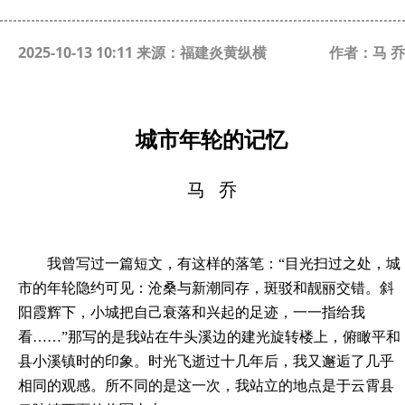
2025-10-13 10:11 来源：福建炎黄纵横
作者：马 乔
城市年轮的记忆
马
乔
我曾写过一篇短文，有这样的落笔：
“目光扫过之处，城
市的年轮隐约可见：沧桑与新潮同存，斑驳和靓丽交错。斜
阳霞辉下，小城把自己衰落和兴起的足迹，一一指给我
看……”那写的是我站在牛头溪边的建光旋转楼上，俯瞰平和
县小溪镇时的印象。时光飞逝过十几年后，我又邂逅了几乎
相同的观感。所不同的是这一次，我站立的地点是于云霄县