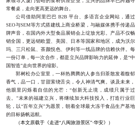
家领导人厦门会晤的食材供应企业，立兴的品牌早已跨越寻
常餐桌，走向更高更远的舞台。
公司借助阿里巴巴
B2B 平台、多语言企业网站，通过
SEO与SEM等方式搭建线上商业桥梁，与融媒体携手传递品
牌声音，在国内外大型食品展销会上绽放光彩。产品不仅畅
销全国，更远销欧盟、美国、日本等国家和地区，成为沃尔
玛、三只松鼠、茶颜悦色、伊利等一线品牌的信赖伙伴。每
一份订单，每一次合作，都是立兴品牌影响力的延伸，是“中
国智造”走向世界的缩影。
郭树松办公室里，一杯热腾腾的人参当归茶散发着馥郁
香气，品一口，甘甜萦绕舌尖，令人神清气爽。谈及未来，
他眼里闪烁着自信的光芒：
“创新无止境，成绩只属于过
去。”未来的福建立兴，将继续加大科技投入，打造行业巨
轮，以“百年立兴”为愿景，朝着全球最大冻干食品生产基地
的目标扬帆远航。
（本文原载于《走进
“八闽旅游景区”·
华安
》）