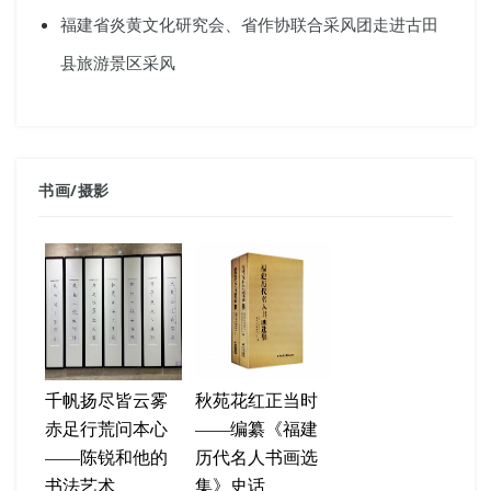
福建省炎黄文化研究会、省作协联合采风团走进古田
县旅游景区采风
书画
/
摄影
千帆扬尽皆云雾
秋苑花红正当时
赤足行荒问本心
——编纂《福建
——陈锐和他的
历代名人书画选
书法艺术
集》史话