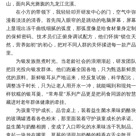
山，面向风光旖旎的九龙江北溪。
在小方的带领下，我轻轻叩开研发中心的门，空气中弥
漫着淡淡的清香。首先闯入眼帘的是跳动的电脑屏幕，屏幕
上显现出冻干曲线细腻的弧度，那弧度像是给食材量身定制
的保鲜密码。技术员们正俯身调试配方，他们怀揣
“锁住
然，营养如初”的初心，把对不同人群的关怀揉进每一款产品
里。
为银发族熬煮时光。当老龄社会的浪潮渐起，研发团队
把目光投向银发群体。他们跑遍全国各地，只为甄选新鲜质
优的原料。新鲜银耳从产地运来，经反复试验，科学配比，
调整冻干时长，只为让老人用开水一冲，就能喝到和现炖一
样软糯的银耳羹。
“常寿星”系列产品更是把药食同源的智
藏进对老年群体健康的牵挂。
为孩童守护成长。品尝桌上，装着益生菌水果味奶酪块
的玻璃罐透着各色粉末，那里面装着守护孩童成长的承诺。
益生菌与奶酪相拥，变成了入口即化的水果味冻干乳制品。
拿起一块放在嘴里，草莓的清甜与奶酪的醇香在舌尖散开，