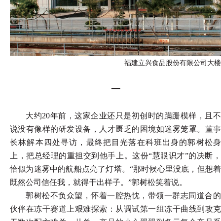
福建立兴食品股份有限公司大楼
一
大约
20年前，这家企业还只是初创时的蹒跚模样，且
说没有像样的研发设备，人才匮乏的困境如迷雾笼罩。董事
长林解本四处寻访，最终把目光落在科班出身的郭树松身
上，把总经理的重担交到他手上。这份“慧眼识才”的决断，
恰似为迷雾中的航船点亮了灯塔。“那时候心里没底，但想着
既然公司信任我，就得干出样子。”郭树松笑着说。
郭树松不负众望，怀着一腔热忱，带领一群志同道合的
伙伴在冻干赛道上艰难探索：从调试第一组冻干曲线到攻克