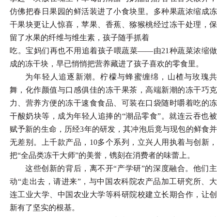
仿佛把春日果园的鲜活装进了小食块里。多种果蔬浓缩成冻
干果块更让人惊喜，苹果、香蕉、猕猴桃经过冻干处理，保
留了水果的纤维与维生素，孩子随手抓着
吃。宝妈们再也不用追着孩子喂蔬菜
——由21种蔬菜浓缩做
成的冻干块，早已悄悄把营养藏进了孩子喜欢的零食里。
为年轻人追逐新潮。柠檬与蜂蜜缠绵，山楂与玫瑰共
舞，化作颜值与口感俱佳的冻干果茶，高端新潮的冻干巧克
力、营养方便的冻干速食食品、可装在口袋随时嚼着吃的冻
干酸奶块等，成为年轻人追捧的
“潮品零食”。就连云吞也
赋予新的生命，历经3年的研发，其冲泡后竟与现包的鲜食并
无差别。上千款产品，10多个系列，立兴人用执着与创新，
把“全品类冻干大师”的美誉，镌刻在消费者的味蕾上。
这些创新的背后，离不开
“产学研”的深度融合。他们
动“走出去，请进来”，与中国农科院农产品加工研究所、大
连工业大学、中国农业大学等科研院校建立长期合作，让创
新有了坚实的根基。