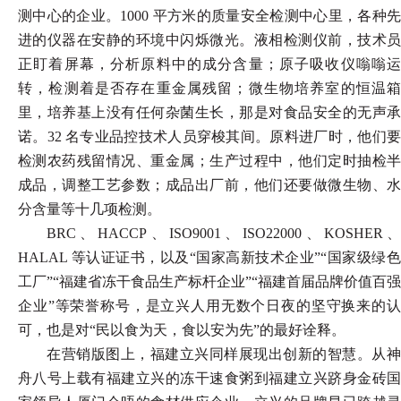
测中心的企业。
1000 平方米的质量安全检测中心里，各种
进的仪器在安静的环境中闪烁微光。液相检测仪前，技术员
正盯着屏幕，分析原料中的成分含量；原子吸收仪嗡嗡运
转，检测着是否存在重金属残留；微生物培养室的恒温箱
里，培养基上没有任何杂菌生长，那是对食品安全的无声承
诺。32 名专业品控技术人员穿梭其间。原料进厂时，他们要
检测农药残留情况、重金属；生产过程中，他们定时抽检半
成品，调整工艺参数；成品出厂前，他们还要做微生物、水
分含量等十几项检测。
BRC、HACCP、ISO9001、ISO22000、KOSHER、
HALAL 等认证证书，以及“国家高新技术企业”“国家级绿色
工厂”“福建省冻干食品生产标杆企业”“福建首届品牌价值百强
企业”等荣誉称号，是立兴人用无数个日夜的坚守换来的认
可，也是对“民以食为天，食以安为先”的最好诠释。
在营销版图上，福建立兴同样展现出创新的智慧。从神
舟八号上载有福建立兴的冻干速食粥到福建立兴跻身金砖国