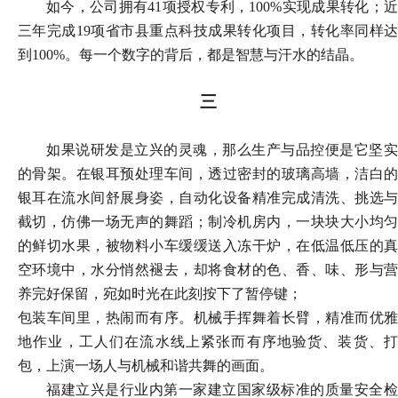
如今，公司拥有
41项授权专利，100%实现成果转化；
三年完成19项省市县重点科技成果转化项目，转化率同样达
到100%。每一个数字的背后，都是智慧与汗水的结晶。
三
如果说研发是立兴的灵魂，那么生产与品控便是它坚实
的骨架。在银耳预处理车间，透过密封的玻璃高墙，洁白的
银耳在流水间舒展身姿，自动化设备精准完成清洗、挑选与
截切，仿佛一场无声的舞蹈；制冷机房内，一块块大小均匀
的鲜切水果，被物料小车缓缓送入冻干炉，在低温低压的真
空环境中，水分悄然褪去，却将食材的色、香、味、形与营
养完好保留，宛如时光在此刻按下了暂停键；
包装车间里，热闹而有序。机械手挥舞着长臂，精准而优雅
地作业，工人们在流水线上紧张而有序地验货、装货、打
包，上演一场人与机械和谐共舞的画面。
福建立兴是行业内第一家建立国家级标准的质量安全检