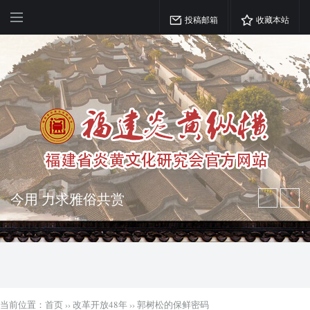
投稿邮箱
收藏本站
弘扬优秀文化 振奋民族精神 介绍民族
瑰宝 宣传中华精英
突出海西特色 报道台港澳侨 坚持古为
今用 力求雅俗共赏
当前位置：
首页
››
改革开放48年
››
郭树松的保鲜密码