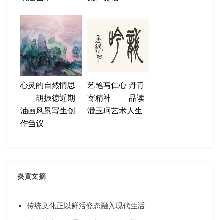
心灵的自然情思
艺笔写仁心 丹青
——胡振德近期
寄精神 ——品读
油画风景写生创
潘玉珂艺术人生
作刍议
炎黄文摘
传统文化正以鲜活姿态融入现代生活