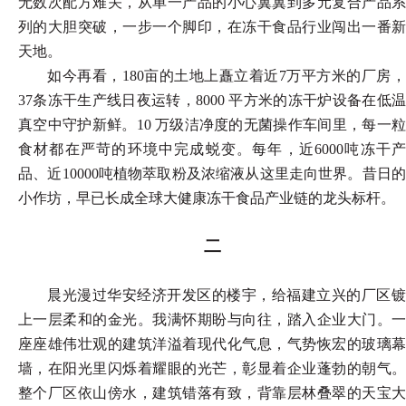
无数次配方难关，从单一产品的小心翼翼到多元复合产品系
列的大胆突破，一步一个脚印，在冻干食品行业闯出一番新
天地。
如今再看，
180亩的土地上矗立着近7万平方米的厂房
37条冻干生产线日夜运转，8000 平方米的冻干炉设备在低温
真空中守护新鲜。10 万级洁净度的无菌操作车间里，每一粒
食材都在严苛的环境中完成蜕变。每年，近6000吨冻干产
品、近10000吨植物萃取粉及浓缩液从这里走向世界。昔日的
小作坊，早已长成全球大健康冻干食品产业链的龙头标杆。
二
晨光漫过华安经济开发区的楼宇，给福建立兴的厂区镀
上一层柔和的金光。我满怀期盼与向往，踏入企业大门。一
座座雄伟壮观的建筑洋溢着现代化气息，气势恢宏的玻璃幕
墙，在阳光里闪烁着耀眼的光芒，彰显着企业蓬勃的朝气。
整个厂区依山傍水，建筑错落有致，背靠层林叠翠的天宝大