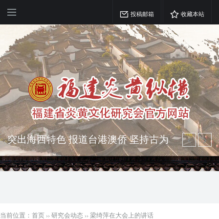
投稿邮箱
收藏本站
突出海西特色 报道台港澳侨 坚持古为
今用 力求雅俗共赏
弘扬优秀文化 振奋民族精神 介绍民族
瑰宝 宣传中华精英
当前位置：
首页
››
研究会动态
››
梁绮萍在大会上的讲话