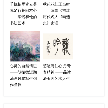
千帆扬尽皆云雾
秋苑花红正当时
赤足行荒问本心
——编纂《福建
——陈锐和他的
历代名人书画选
书法艺术
集》史话
心灵的自然情思
艺笔写仁心 丹青
——胡振德近期
寄精神 ——品读
油画风景写生创
潘玉珂艺术人生
作刍议