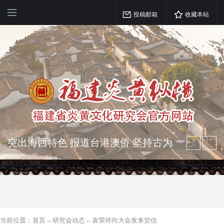
投稿邮箱
收藏本站
突出海西特色 报道台港澳侨 坚持古为
今用 力求雅俗共赏
弘扬优秀文化 振奋民族精神 介绍民族
瑰宝 宣传中华精英
当前位置：
首页
››
研究会动态
››
袁荣祥向大会发来贺信