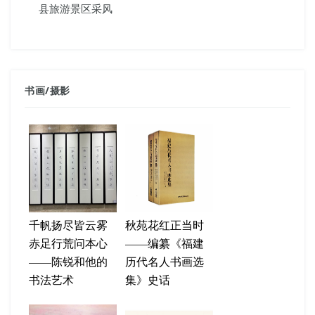
县旅游景区采风
书画
/
摄影
千帆扬尽皆云雾
秋苑花红正当时
赤足行荒问本心
——编纂《福建
——陈锐和他的
历代名人书画选
书法艺术
集》史话