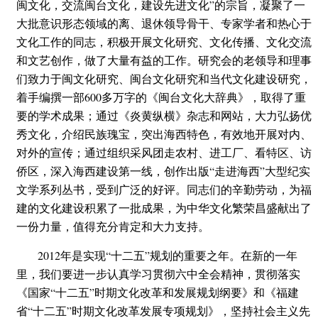
闽文化，交流闽台文化，建设先进文化”的宗旨，凝聚了一
大批意识形态领域的离、退休领导骨干、专家学者和热心于
文化工作的同志，积极开展文化研究、文化传播、文化交流
和文艺创作，做了大量有益的工作。研究会的老领导和理事
们致力于闽文化研究、闽台文化研究和当代文化建设研究，
着手编撰一部600多万字的《闽台文化大辞典》，取得了重
要的学术成果；通过《炎黄纵横》杂志和网站，大力弘扬优
秀文化，介绍民族瑰宝，突出海西特色，有效地开展对内、
对外的宣传；通过组织采风团走农村、进工厂、看特区、访
侨区，深入海西建设第一线，创作出版“走进海西”大型纪实
文学系列丛书，受到广泛的好评。同志们的辛勤劳动，为福
建的文化建设积累了一批成果，为中华文化繁荣昌盛献出了
一份力量，值得充分肯定和大力支持。
2012年是实现“十二五”规划的重要之年。在新的一年
里，我们要进一步认真学习贯彻六中全会精神，贯彻落实
《国家“十二五”时期文化改革和发展规划纲要》和《福建
省“十二五”时期文化改革发展专项规划》，坚持社会主义先