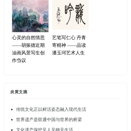
心灵的自然情思
艺笔写仁心 丹青
——胡振德近期
寄精神 ——品读
油画风景写生创
潘玉珂艺术人生
作刍议
炎黄文摘
传统文化正以鲜活姿态融入现代生活
世界遗产是联通中国与世界的桥梁
文化遗产保护见人见物见生活