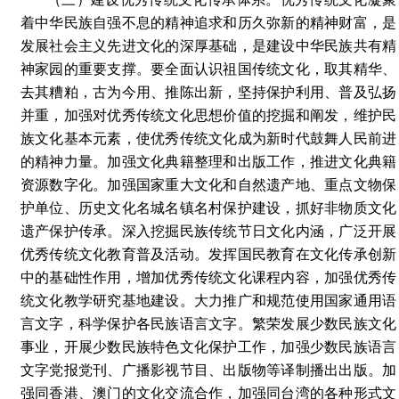
着中华民族自强不息的精神追求和历久弥新的精神财富，是
发展社会主义先进文化的深厚基础，是建设中华民族共有精
神家园的重要支撑。要全面认识祖国传统文化，取其精华、
去其糟粕，古为今用、推陈出新，坚持保护利用、普及弘扬
并重，加强对优秀传统文化思想价值的挖掘和阐发，维护民
族文化基本元素，使优秀传统文化成为新时代鼓舞人民前进
的精神力量。加强文化典籍整理和出版工作，推进文化典籍
资源数字化。加强国家重大文化和自然遗产地、重点文物保
护单位、历史文化名城名镇名村保护建设，抓好非物质文化
遗产保护传承。深入挖掘民族传统节日文化内涵，广泛开展
优秀传统文化教育普及活动。发挥国民教育在文化传承创新
中的基础性作用，增加优秀传统文化课程内容，加强优秀传
统文化教学研究基地建设。大力推广和规范使用国家通用语
言文字，科学保护各民族语言文字。繁荣发展少数民族文化
事业，开展少数民族特色文化保护工作，加强少数民族语言
文字党报党刊、广播影视节目、出版物等译制播出出版。加
强同香港、澳门的文化交流合作，加强同台湾的各种形式文