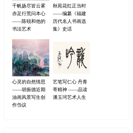
千帆扬尽皆云雾
秋苑花红正当时
赤足行荒问本心
——编纂《福建
——陈锐和他的
历代名人书画选
书法艺术
集》史话
心灵的自然情思
艺笔写仁心 丹青
——胡振德近期
寄精神 ——品读
油画风景写生创
潘玉珂艺术人生
作刍议