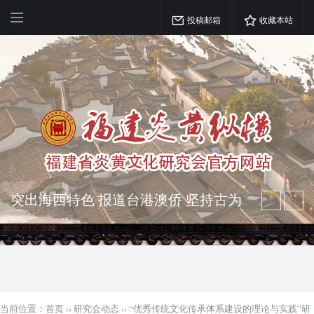
投稿邮箱
收藏本站
突出海西特色 报道台港澳侨 坚持古为
今用 力求雅俗共赏
弘扬优秀文化 振奋民族精神 介绍民族
瑰宝 宣传中华精英
当前位置：
首页
››
研究会动态
››
“优秀传统文化传承体系建设的理论与实践”研