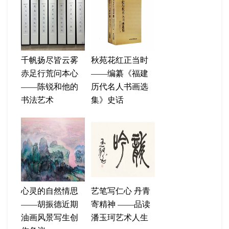
千帆扬尽皆云雾
秋苑花红正当时
赤足行荒问本心
——编纂《福建
——陈锐和他的
历代名人书画选
书法艺术
集》史话
心灵的自然情思
艺笔写仁心 丹青
——胡振德近期
寄精神 ——品读
油画风景写生创
潘玉珂艺术人生