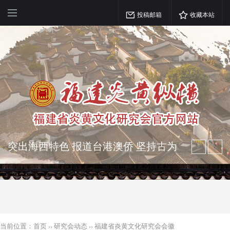
投稿邮箱
收藏本站
突出海西特色 报道台港澳侨 坚持古为
今用 力求雅俗共赏
弘扬优秀文化 振奋民族精神 介绍民族
瑰宝 宣传中华精英
当前位置：
首页
››
研究会动态
››
福建省炎黄文化研究会会徽