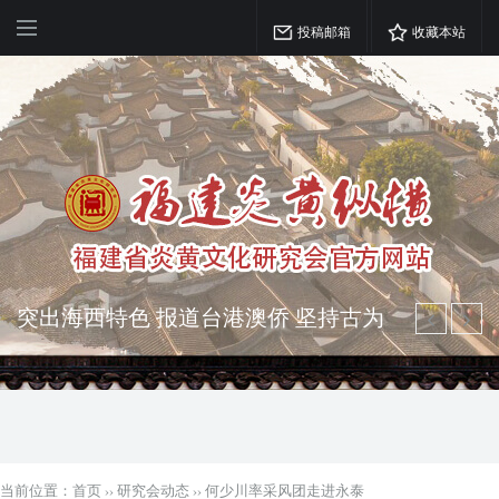
投稿邮箱
收藏本站
弘扬优秀文化 振奋民族精神 介绍民族
瑰宝 宣传中华精英
突出海西特色 报道台港澳侨 坚持古为
今用 力求雅俗共赏
当前位置：
首页
››
研究会动态
››
何少川率采风团走进永泰