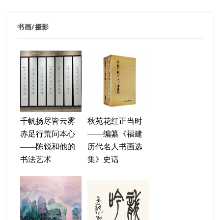
书画
/
摄影
千帆扬尽皆云雾
秋苑花红正当时
赤足行荒问本心
——编纂《福建
——陈锐和他的
历代名人书画选
书法艺术
集》史话