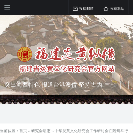
投稿邮箱
收藏本站
突出海西特色 报道台港澳侨 坚持古为
今用 力求雅俗共赏
弘扬优秀文化 振奋民族精神 介绍民族
瑰宝 宣传中华精英
当前位置：
首页
››
研究会动态
››
中华炎黄文化研究会工作研讨会在随州举行