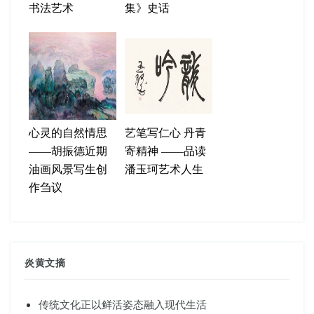
书法艺术
集》史话
心灵的自然情思
艺笔写仁心 丹青
——胡振德近期
寄精神 ——品读
油画风景写生创
潘玉珂艺术人生
作刍议
炎黄文摘
传统文化正以鲜活姿态融入现代生活