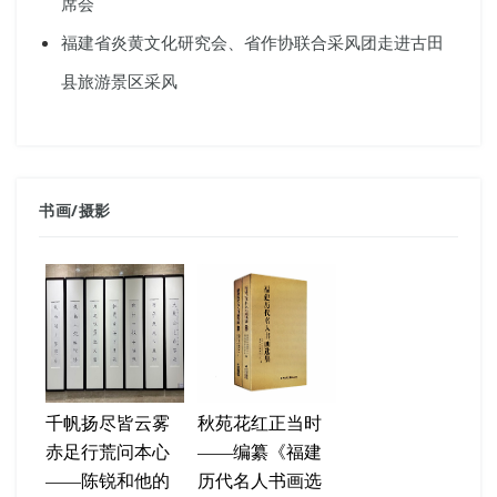
席会
福建省炎黄文化研究会、省作协联合采风团走进古田
县旅游景区采风
书画
/
摄影
千帆扬尽皆云雾
秋苑花红正当时
赤足行荒问本心
——编纂《福建
——陈锐和他的
历代名人书画选