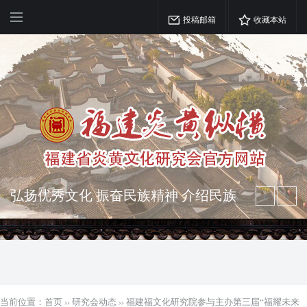
投稿邮箱
收藏本站
弘扬优秀文化 振奋民族精神 介绍民族
瑰宝 宣传中华精英
突出海西特色 报道台港澳侨 坚持古为
今用 力求雅俗共赏
当前位置：
首页
››
研究会动态
››
福建福文化研究院参与主办第三届“福耀未来