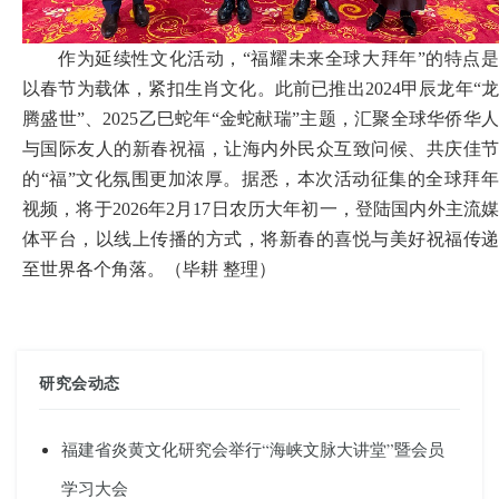
作为延续性文化活动，
“福耀未来全球大拜年”
的特点
以春节为载体
，
紧扣生肖文化。此前已推出
2024甲辰龙年“
腾盛世”、2025乙巳蛇年“金蛇献瑞”主题，汇聚全球华侨华人
与国际友人的新春祝福，让海内外民众互致问候、共庆佳节
的“福”文化氛围更加浓厚。
据
悉
，本次活动征集的全球拜
视频，将于
2026年2月17日农历大年初一，登陆国内外主流
体平台，以线上传播的方式，将新春的喜悦与美好祝福传递
至世界各个角落。
（
毕耕
整理
）
研究会动态
福建省炎黄文化研究会举行“海峡文脉大讲堂”暨会员
学习大会