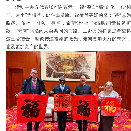
活动主办方代表张华谢表示，
“福”源自“福”文化，以“和
平、太平”为根基，延伸出健康、福祉等美好涵义；“耀”意为
照耀、传播、引领、担当，希望让“福”的温暖能量传递扩
散；“未来”则指向人类共同的前路。
主办方的初衷是
希望
这
三者结合，凝聚传递福泽的微光，走向更
加
美好
的
未来
遍及更加宽广的世界
。