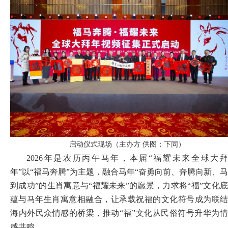
启动仪式现场（主办方 供图；下同）
2026年是
农历
丙午马年，本届
“福耀未来全球大
年”以“福马奔腾”为主题，融合马年“奋勇向前、奔腾向新、马
到成功”的生肖寓意与“福耀未来”的愿景，力求将“福”文化底
蕴与马年生肖寓意
相
融合，让承载祝福的文化符号成为联
海内外民众情感的桥梁，推动
“福”文化从民俗符号升
华
为
感共鸣。