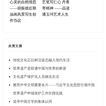
心灵的自然情思
艺笔写仁心 丹青
——胡振德近期
寄精神 ——品读
油画风景写生创
潘玉珂艺术人生
作刍议
炎黄文摘
传统文化正以鲜活姿态融入现代生活
世界遗产是联通中国与世界的桥梁
文化遗产保护见人见物见生活
擦亮中华文明重要名片——习近平文化思想引领中国
世界遗产申报保护工作壮阔实践
追寻中国文学的集体认同