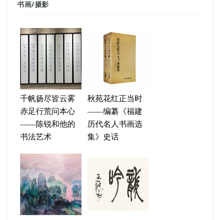
书画
/
摄影
千帆扬尽皆云雾
秋苑花红正当时
赤足行荒问本心
——编纂《福建
——陈锐和他的
历代名人书画选
书法艺术
集》史话