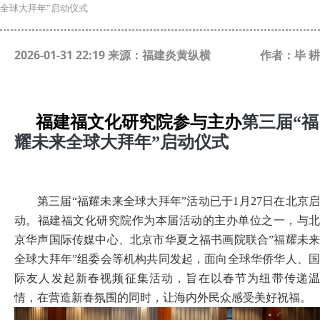
全球大拜年”启动仪式
2026-01-31 22:19 来源：福建炎黄纵横
作者：毕 耕
福建福文化研究院参与主办
第三届
“
福
耀未来全球大拜年
”启动
仪式
第三届
“福耀未来全球大拜年”
活动已于
1月27
日在北京
动
。
福建福文化研究院作为本届
活动
的主办单位之一，与
京华声国际传媒中心、北京市华夏之福书画院联合
”
福耀未
全球大拜年
”
组委会等机构共同发起，
面向全球华侨华人、
际友人发起新春视频征集
活动
，旨在以春节为纽带传递
情，在营造新春氛围的同时，让海内外民众感受美好祝福。