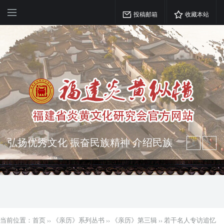
投稿邮箱
收藏本站
突出海西特色 报道台港澳侨 坚持古为
今用 力求雅俗共赏
弘扬优秀文化 振奋民族精神 介绍民族
瑰宝 宣传中华精英
当前位置：
首页
››
《亲历》系列丛书
››
《亲历》第三辑
››
若干名人专访追忆