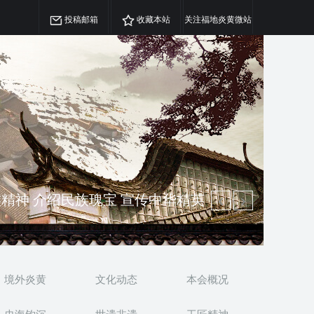
投稿邮箱
收藏本站
关注福地炎黄微站
精神 介绍民族瑰宝 宣传中华精英
澳侨 坚持古为今用 力求雅俗共赏
境外炎黄
文化动态
本会概况