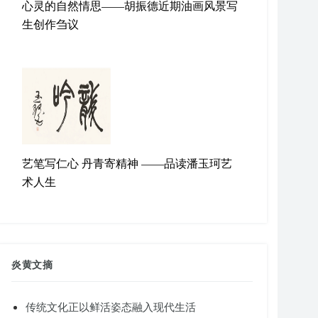
心灵的自然情思——胡振德近期油画风景写
生创作刍议
艺笔写仁心 丹青寄精神 ——品读潘玉珂艺
术人生
炎黄文摘
传统文化正以鲜活姿态融入现代生活