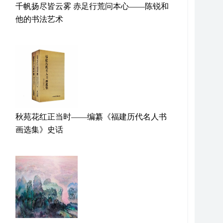
千帆扬尽皆云雾 赤足行荒问本心——陈锐和
他的书法艺术
秋苑花红正当时——编纂《福建历代名人书
画选集》史话