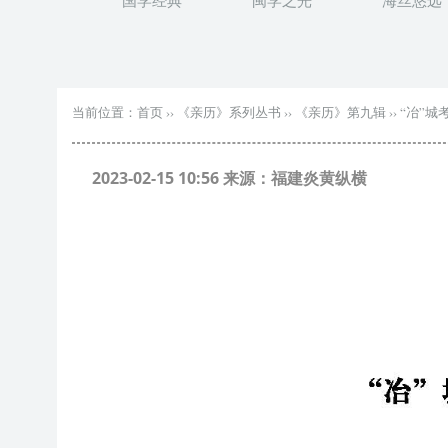
国学经典
闽学之光
海丝悠远
当前位置：
首页
››
《亲历》系列丛书
››
《亲历》第九辑
››
“冶”城
2023-02-15 10:56 来源：福建炎黄纵横