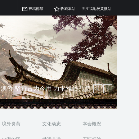
投稿邮箱
收藏本站
关注福地炎黄微站
精神 介绍民族瑰宝 宣传中华精英
澳侨 坚持古为今用 力求雅俗共赏
境外炎黄
文化动态
本会概况