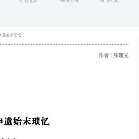
红色记忆
神州游屐
夜读札记
申遗始末琐忆
作者：张建光