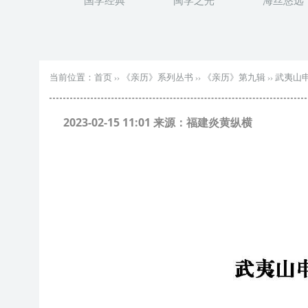
国学经典
闽学之光
海丝悠远
当前位置：
首页
››
《亲历》系列丛书
››
《亲历》第九辑
››
武夷山
2023-02-15 11:01 来源：福建炎黄纵横