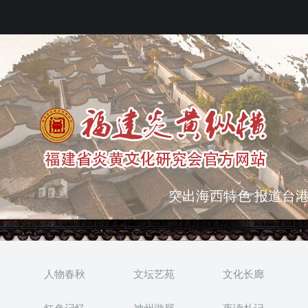
弘扬优秀文化 振奋民族
突出海西特色 报道台港
人物春秋
文坛艺苑
文化长廊