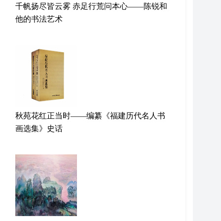
千帆扬尽皆云雾 赤足行荒问本心——陈锐和
他的书法艺术
秋苑花红正当时——编纂《福建历代名人书
画选集》史话