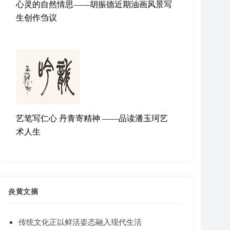
心灵的自然情思——胡振德近期油画风景写
生创作刍议
艺笔写仁心 丹青寄精神 ——品读潘玉珂艺
术人生
炎黄文摘
传统文化正以鲜活姿态融入现代生活