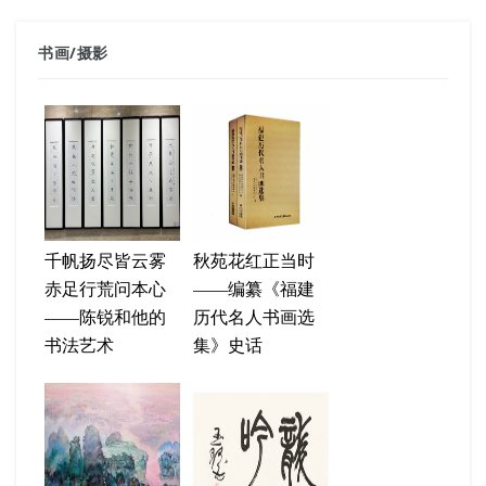
书画
/
摄影
千帆扬尽皆云雾
秋苑花红正当时
赤足行荒问本心
——编纂《福建
——陈锐和他的
历代名人书画选
书法艺术
集》史话