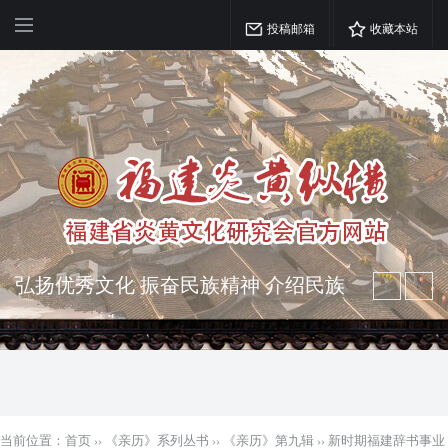
投稿邮箱
收藏本站
弘扬优秀文化 振奋民族精神 介绍民族
瑰宝 宣传中华精英
突出海西特色 报道台港澳侨 坚持古为
今用 力求雅俗共赏
当前位置：
首页
››
《亲历》系列丛书
››
《亲历》第九辑
››
新时期福建辞书事业