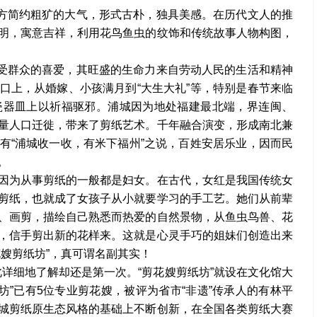
方简约粗犷的大气，形式古朴，独具美感。在历代文人的推
明，寓意吉祥，利用花鸟鱼虫的纹饰和传统故事人物构图，
受群众的喜爱，其旺盛的生命力来自劳动人民的生活和精神
口上，从婚嫁、小孩满月到“大生大礼”等，特别是春节来临
瓷器皿上以祈福驱邪。浦城因为地处福建最北端，界连闽、
量人口迁徙，带来了剪纸艺术。千年融合演变，形成南北兼
有“浦城收一收，有米下福州”之说，百姓安居乐业，因而民
。
”，因为从事剪纸的一般都是妇女。在古代，女红是我国传统女
剪纸，也就成了女孩子从小就要学习的手工艺。她们从前辈
、画剪，描绘自己熟悉而热爱的自然景物，从鱼虫鸟兽、花
，信手剪出新的花样来。这就是心灵手巧的姐妹们创造出来
嫂剪纸坊”，真可谓名副其实！
此详细地了解却还是第一次。“剪花嫂剪纸坊”就设在文化馆大
纸坊”已有5位专业剪花嫂，被评为省市“非遗”传承人的有林平
城剪纸原生态风格的基础上不断创新，在全国各类剪纸大赛