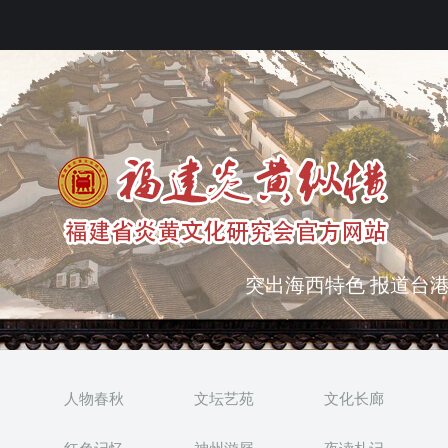
突出海西特色 报道台港
弘扬优秀文化 振奋民族
人物春秋
文坛艺苑
文化长廊