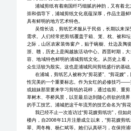
浦城剪纸有着南国纤巧细腻的神韵，又有着北
崇和倡导下，浦城剪纸文化底蕴深厚，作品主题鲜
具有鲜明的地方艺术特色。
吴馆长说，剪纸艺术服从于民俗，长期以来深
需求。人们经常把剪纸覆盖于箱、笼、枕、被和坛
之际，山区农家装饰窗户，贴于碗橱、灶边及陶
浙、赣，历史上是闽越族活动中心。西晋时期，大
容、地域特色鲜明的浦城剪纸文化。从历史上看，
众生活较为殷实。这也是浦城民间剪纸盛行的基础
在浦城，剪纸艺人被称为“剪花婆”、“剪花嫂
性完美的一个重要标志。作为女红的必修技巧——
或姐妹那里要来学习剪纸的花样，通过临剪、重剪
草树木、亭桥风景，以至最后达到随心所欲的境界
的手工技艺。浦城把这千年流芳的技艺命名为“剪花
我已经不止一次造访过“剪花嫂剪纸坊”，但如
楼内，自2008年11月注册成立以来，“剪花嫂剪
翠、周冬梅、杨仁斌等。她们认真研习，在保持浦