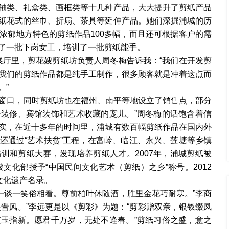
轴类、礼盒类、画框类等十几种产品，大大提升了剪纸产品
纸花式的丝巾、折扇、茶具等延伸产品。她们深掘浦城的历
浓郁地方特色的剪纸作品100多幅，而且还可根据客户的需
了一批下岗女工，培训了一批剪纸能手。
展厅里，剪花嫂剪纸坊负责人周冬梅告诉我：“我们在开发剪
我们的剪纸作品都是纯手工制作，很多顾客就是冲着这点而
。”
的窗口，同时剪纸坊也在福州、南平等地设立了销售点，部分
装修、宾馆装饰和艺术收藏的宠儿。”周冬梅的话饱含着信
实，在近十多年的时间里，浦城有数百幅剪纸作品在国内外
还通过“艺术扶贫”工程，在富岭、临江、永兴、莲塘等乡镇
训和剪纸大赛，发现培养剪纸人才。2007年，浦城剪纸被
文化部授予“中国民间文化艺术（剪纸）之乡”称号。2012
文化遗产名录。
，一谈一笑俗相看。尊前柏叶休随酒，胜里金花巧耐寒。”李商
晋风。”李远更是以《剪彩》为题：“剪彩赠双亲，银钗缀凤
玉指新。愿君千万岁，无处不逢春。”剪纸习俗之盛，意之