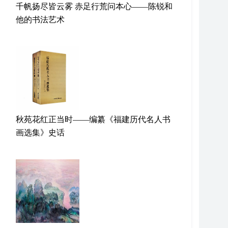
千帆扬尽皆云雾 赤足行荒问本心——陈锐和
他的书法艺术
秋苑花红正当时——编纂《福建历代名人书
画选集》史话