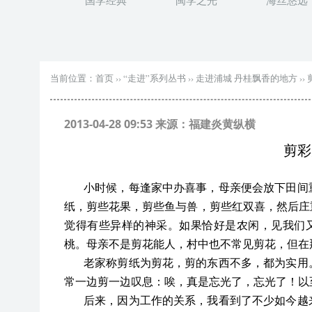
国学经典
闽学之光
海丝悠远
当前位置：
首页
››
“走进”系列丛书
››
走进浦城 丹桂飘香的地方
››
2013-04-28 09:53 来源：福建炎黄纵横
剪彩
小时候，每逢家中办喜事，母亲便会放下田间
纸，剪些花果，剪些鱼与兽，剪些红双喜，然后庄
觉得有些异样的神采。如果恰好是农闲，见我们又
桃。母亲不是剪花能人，村中也不常见剪花，但在
老家称剪纸为剪花，剪的东西不多，都为实用
常一边剪一边叹息：唉，真是忘光了，忘光了！以
后来，因为工作的关系，我看到了不少如今越