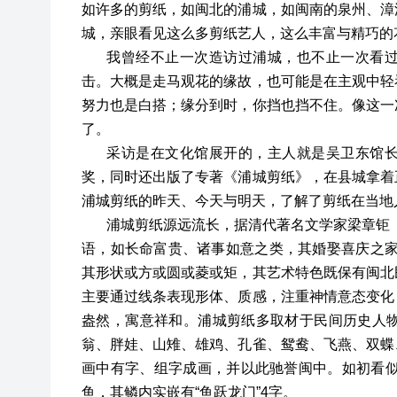
如许多的剪纸，如闽北的浦城，如闽南的泉州、漳
城，亲眼看见这么多剪纸艺人，这么丰富与精巧的
我曾经不止一次造访过浦城，也不止一次看
击。大概是走马观花的缘故，也可能是在主观中轻
努力也是白搭；缘分到时，你挡也挡不住。像这一
了。
采访是在文化馆展开的，主人就是吴卫东馆
奖，同时还出版了专著《浦城剪纸》，在县城拿着
浦城剪纸的昨天、今天与明天，了解了剪纸在当地
浦城剪纸源远流长，据清代著名文学家梁章钜
语，如长命富贵、诸事如意之类，其婚娶喜庆之家
其形状或方或圆或菱或矩，其艺术特色既保有闽北
主要通过线条表现形体、质感，注重神情意态变化
盎然，寓意祥和。浦城剪纸多取材于民间历史人
翁、胖娃、山雉、雄鸡、孔雀、鸳鸯、飞燕、双蝶
画中有字、组字成画，并以此驰誉闽中。如初看似
鱼，其鳞内实嵌有“鱼跃龙门”4字。