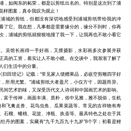
浦，如闽东的柘荣，都是以剪纸出名的。特别是这次到了浦
花样图案，真令我叹为观止！
过浦城的剪纸，但都没有深切地感受到浦城剪纸带给我的冲
看了它。我在想，凡事都是需要缘分的，缘分不到时，你再
次，浦城的剪纸就狠狠地撞了我一下，让我再也不敢小看它
长。吴馆长画得一手好画，又擅摄影，水彩画多次参展并获
正高的工资，着实让人不敢小瞧。在交谈中，我渐渐了解了
人们生活中的分量。
《归田琐记》记载：“常见家人馈赠果品，必嵌空剪雕四字好
，所用尤繁。”浦城剪纸大者盈尺，小仅方寸，因题而异。
民间艺术韵味，又深受历代文人诗词和中国画艺术的影响。
，富于传神，画面丰满、质朴，俗中见雅，雅不脱俗，生机
物和飞禽走兽、花鸟虫鱼、瓜果菜蔬等。常见的吉祥物有寿
、石榴、蟠桃、花篮、净瓶、执壶等。最具特色之处在于其
牡丹的图案，实藏有“九千九百九十九岁”8个字；初看是鲤