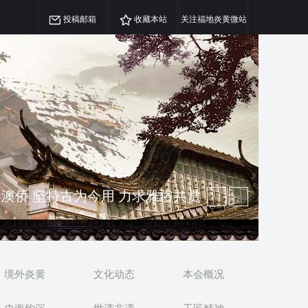
投稿邮箱
收藏本站
关注福地炎黄微站
澳侨 坚持古为今用 力求雅俗共赏
精神 介绍民族瑰宝 宣传中华精英
境外炎黄
文化动态
本会概况