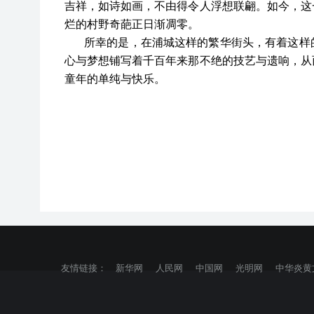
吉祥，如诗如画，不由得令人浮想联翩。如今，这
烂的村野奇葩正日渐凋零。
所幸的是，在浦城这样的繁华街头，有着这样
心与梦想铺写着千百年来那不绝的技艺与遗响，从
童年的单纯与快乐。
友情链接：
新华网
人民网
中国网
光明网
中华炎黄