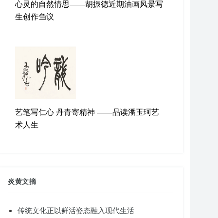
心灵的自然情思——胡振德近期油画风景写
生创作刍议
艺笔写仁心 丹青寄精神 ——品读潘玉珂艺
术人生
炎黄文摘
传统文化正以鲜活姿态融入现代生活