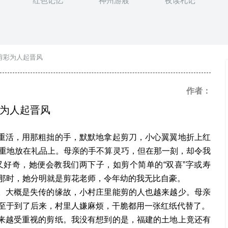
红色记忆
神州游屐
夜读札记
剪彩为人起晋风
作者：
为人起晋风
重活，用那粗拙的手，默默地拿起剪刀，小心翼翼地折上红
重地放在礼品上。母亲的手不算灵巧，但在那一刻，却令我
好奇，她便会教我们两下子，如剪个简单的“双喜”字或寿
那时，她分明就是剪花老师，令年幼的我无比自豪。
。大概是失传的缘故，小村庄里能剪的人也越来越少。母亲
至于到了后来，村里人嫌麻烦，干脆都用一张红纸代替了。
来越受重视的剪纸。我没有想到的是，福建的土地上竟还有