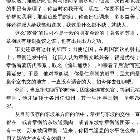
修筑遇到难题的时候就写信向章衡求助，他说：我西湖筑堤
的事已有条理了，你当时劝我开湖，现在，你要不惜一切代
价帮助我啊，那追赃处罚的船，你全部征调来，多多益善，
你还得派人给我驾船送来，我这里什么都不缺，就缺人。
这么“露骨”的话可不是一般的朋友会说的！著名的苏堤，
章衡既有规划提议之谋，也有出兵出力之功。
宋史还载有这样的细节：出使辽国，在两国宴饮的射礼
上，章衡连发中的，辽国人认为章衡文武兼备，很是优待；
章衡编纂历代帝系，取名《编年通载》，神宗看了后说“可冠
冕诸史”。于是，他对章衡说：你是仁宗朝的魁甲，宝文阁是
集帝室书文的地方，一直没有适合的人，如今你去任职吧。
然而，当章衡知德军的时候，因案牵连被免官，等到元祐
年间，他才辗转于各州任知州，其一生历事三朝，享年75
岁。
从目前仅存的东坡单方面的信中，章衡与东坡的交往一直
都在，或者章衡给东坡送鹅肉，或者东坡给章衡送团茶……
有一次，苏东坡问章衡：近来，你摄气运息的水平怎么样，
用了新的方法有没有效啊？