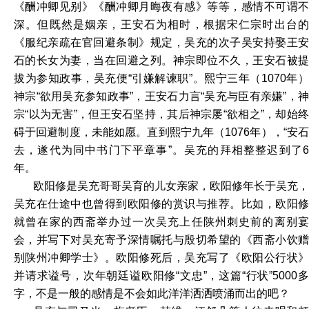
《酬冲卿见别》《酬冲卿月晦夜有感》等等，感情不可谓不
深。但既然是姻亲，王安石为相时，根据宋仁宗时出台的
《服纪亲疏在官回避条制》规定，吴充的次子吴安持娶王安
石的长女为妻，当在回避之列。神宗即位不久，王安石被提
拔为参知政事，吴充便“引嫌解谏职”。熙宁三年（1070年）
神宗“欲用吴充参知政事”，王安石力言“吴充与臣有亲嫌”，神
宗“以为无害”，但王安石坚持，其后神宗屡“欲相之”，却始终
碍于回避制度，未能如愿。直到熙宁九年（1076年），“安石
去，遂代为同中书门下平章事”。吴充的拜相整整迟到了6
年。
欧阳修是吴充哥哥吴育的儿女亲家，欧阳修年长于吴充，
吴充在仕途中也曾得到欧阳修的赏识与推荐。比如，欧阳修
就曾在家的西斋举办过一次吴充上任陕州刺史前的离别宴
会，并写下对吴充寄予深情嘱托与殷切希望的《西斋小饮赠
别陕州冲卿学士》。欧阳修死后，吴充写了《欧阳公行状》
并请求谥号，次年朝廷谥欧阳修“文忠”，这篇“行状”5000多
字，不是一般的感情是不会如此洋洋洒洒喷涌而出的吧？