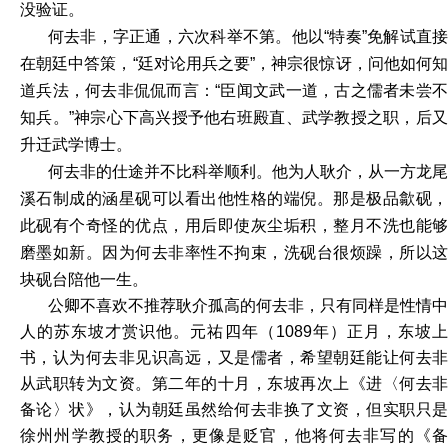
没验证。
何去非，字正通，六次科举不第。他以“特奏”免解试直接
在朝廷中答策，“廷对论用兵之要”，神宗很惊讶，问他如何知
道兵法，何去非侃侃而言：“臣闻文武一道，古之儒者未尝不
知兵。”神宗心下高兴授予他右班殿直、武学教授之职，后又
升迁武学博士。
何去非的仕途并不比科举顺利。他为人耿介，从一方龙尾
溪石制成的涵星砚可以看出他性格的端倪。那是极品歙砚，
此砚有个奇怪的优点，用后即使灰尘垢积，整月不洗也能够
磨墨如新。因为何去非率性不拘束，洗砚台很烦躁，所以这
块砚台陪他一生。
公卿不喜欢不推荐耿介孤高的何去非，只有同样是性情中
人的苏东坡才赏识他。元祐四年（1089年）正月，东坡上
书，认为何去非见识高远，又是儒者，希望朝廷能让何去非
从武职转为文资。第二年的十月，东坡再次上《进〈何去非
备论〉状》，认为朝廷虽然给何去非换了文资，但实职只是
徐州州学教授的职务，更像是贬官，他将何去非写的《备