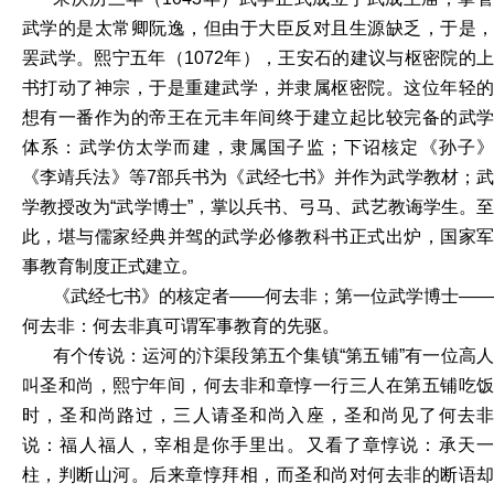
武学的是太常卿阮逸，但由于大臣反对且生源缺乏，于是，
罢武学。熙宁五年（1072年），王安石的建议与枢密院的上
书打动了神宗，于是重建武学，并隶属枢密院。这位年轻的
想有一番作为的帝王在元丰年间终于建立起比较完备的武学
体系：武学仿太学而建，隶属国子监；下诏核定《孙子》
《李靖兵法》等7部兵书为《武经七书》并作为武学教材；武
学教授改为“武学博士”，掌以兵书、弓马、武艺教诲学生。至
此，堪与儒家经典并驾的武学必修教科书正式出炉，国家军
事教育制度正式建立。
《武经七书》的核定者——何去非；第一位武学博士——
何去非：何去非真可谓军事教育的先驱。
有个传说：运河的汴渠段第五个集镇“第五铺”有一位高人
叫圣和尚，熙宁年间，何去非和章惇一行三人在第五铺吃饭
时，圣和尚路过，三人请圣和尚入座，圣和尚见了何去非
说：福人福人，宰相是你手里出。又看了章惇说：承天一
柱，判断山河。后来章惇拜相，而圣和尚对何去非的断语却