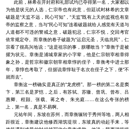
此前，林希在开封府和礼部试均已夺得第一名，大家都以
为他是状元的人选，仁宗帝也有此意，但廷试时林希的文章
破题是“天监不远，民心可知”，“天监”既有上天的监视也有皇
帝的监察之意，当与“民心可知”连着破题就给人感觉有天道与
人道都不可违的警戒之意，破题犯忌，仁宗不悦，交回考官
依常规定夺。而章衡的卷子破题为“运启元圣，天临兆民”，仁
宗看了很高兴地说：“这是祖宗的事，朕哪敢当？”章衡于是被
擢为状元。章衡是浦城章家的小字辈，他是仁宗朝宰相章得
象之孙，是哲宗和徽宗朝宰相章惇的侄子，章衡考中进士那
年，章惇也考取了，但据说章惇耻于名次在侄子之下，便“不
就而去”。
章衡这一榜确实是真正的“龙虎榜”。那一榜的第二名是窦
卞，第三名是罗恺，之后，有苏轼、苏辙、曾巩、曾布、吕
惠卿、程颢、张载、蒋之奇、朱光庭……在这么夸张的榜
上，第一名，真是不易啊。
元祐年间，东坡在苏州，而章衡辗转于秀州等地，两人相
距很近，章衡建议他修西湖筑堤坝，东坡真的动起手来，等