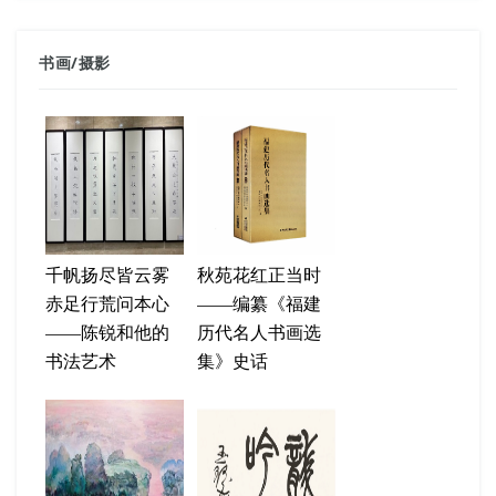
书画
/
摄影
千帆扬尽皆云雾
秋苑花红正当时
赤足行荒问本心
——编纂《福建
——陈锐和他的
历代名人书画选
书法艺术
集》史话