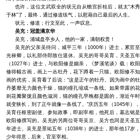
也许，这位文武双全的状元自从蟾宫折桂后，就太“木秀
于林”了，最终，通过修道练气，以慰藉自己最后的人生。
状元，修道；行文至此，一声叹息。
吴充：冠盖满京华
吴充，浦城盘亭乡人，他的一家，满朝权贵！
吴充的父亲吴待问，咸平三年（1000年）进士，累官至
光禄卿，以礼部侍郎致仕退休。吴充的哥哥吴育，天圣五年
（1027年）进士，与欧阳修是姻亲，《梦溪笔谈》载：欧阳
修得幅古画，画上一丛牡丹，花下蹲着一只猫。欧阳修不知
画的优劣，吴育看了后说：“这是正午的牡丹。因为画中的牡
丹萎靡无力颜色干燥，猫的瞳孔缩成一条线。如果带露的花
则花瓣聚拢且颜色滋润，猫的瞳孔早晚都是圆的，渐近午时
就变狭长，到了正午就像一条线了。”庆历五年（1045年），
吴育任枢密副使、参知政事，即副宰相，他死后，墓志铭是
欧阳修撰写的。吴充的另两位哥哥吴京、吴方也同是天圣五
年进士。吴充是景祐五年（1038年）的进士，那年他17岁，
少年得意，后来，官至宰相。