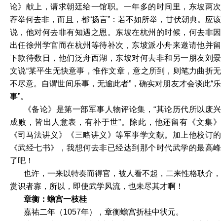
论》献上，请求朝廷给一馆职。一年多的时间里，东坡两次
荐举何去非，而且，都“扬言”：若不如所举，甘伏朝典。应该
说，他对何去非有知遇之恩。东坡在杭州的时候，何去非因
出任徐州学官而在杭州等待补次，东坡派小舟来邀请他并留
下款待数日，他们泛舟西湖，东坡对何去非和另一朋友刘景
文说“某平生无快意事，惟作文章，意之所到，则笔力曲折无
不尽意。自谓世间乐事，无逾此者”，确实对朋友才会谈此“乐
事”。
《备论》是第一部军事人物评论集，“其论历代所以废兴
成败，皆出人意表，有补于世”。除此，他还留有《文集》
《司马法讲义》《三略讲义》等军事学文献。加上他校订的
《武经七书》，我想何去非已经达到那个时代武学的最高峰
了吧！
也许，一来以特奏而得官，被人看不起，二来性格耿介，
赏识者寡，所以，即使武学风流，也未尽其才啊！
章衡：蟾宫一枝桂
嘉祐二年（1057年），章衡蟾宫折桂中状元。