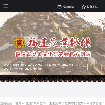
投稿邮箱
收藏本站
弘扬优秀文化 振奋民族精神 介绍民族
瑰宝 宣传中华精英
突出海西特色 报道台港澳侨 坚持古为
今用 力求雅俗共赏
当前位置：
首页
››
“走进”系列丛书
››
走进浦城 丹桂飘香的地方
››
南浦多贤达