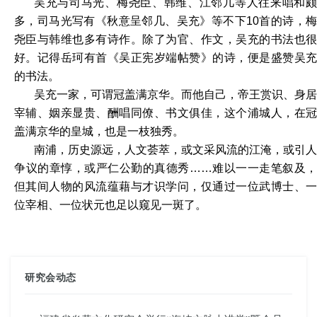
吴充与司马光、梅尧臣、韩维、江邻几等人往来唱和颇
多，司马光写有《秋意呈邻几、吴充》等不下10首的诗，梅
尧臣与韩维也多有诗作。除了为官、作文，吴充的书法也很
好。记得岳珂有首《吴正宪岁端帖赞》的诗，便是盛赞吴充
的书法。
吴充一家，可谓冠盖满京华。而他自己，帝王赏识、身居
宰辅、姻亲显贵、酬唱同僚、书文俱佳，这个浦城人，在冠
盖满京华的皇城，也是一枝独秀。
南浦，历史源远，人文荟萃，或文采风流的江淹，或引人
争议的章惇，或严仁公勤的真德秀……难以一一走笔叙及，
但其间人物的风流蕴藉与才识学问，仅通过一位
武
博士、
位宰相、一位状元也足以窥见一斑了。
研究会动态