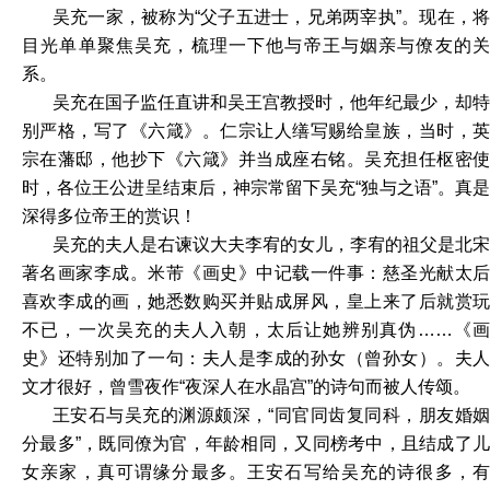
吴充一家，被称为“父子五进士，兄弟两宰执”。现在，将
目光单单聚焦吴充，梳理一下他与帝王与姻亲与僚友的关
系。
吴充在国子监任直讲和吴王宫教授时，他年纪最少，却特
别严格，写了《六箴》。仁宗让人缮写赐给皇族，当时，英
宗在藩邸，他抄下《六箴》并当成座右铭。吴充担任枢密使
时，各位王公进呈结束后，神宗常留下吴充“独与之语”。真是
深得多位帝王的赏识！
吴充的夫人是右谏议大夫李宥的女儿，李宥的祖父是北宋
著名画家李成。米芾《画史》中记载一件事：慈圣光献太后
喜欢李成的画，她悉数购买并贴成屏风，皇上来了后就赏玩
不已，一次吴充的夫人入朝，太后让她辨别真伪……《画
史》还特别加了一句：夫人是李成的孙女（曾孙女）。夫人
文才很好，曾雪夜作“夜深人在水晶宫”的诗句而被人传颂。
王安石与吴充的渊源颇深，“同官同齿复同科，朋友婚姻
分最多”，既同僚为官，年龄相同，又同榜考中，且结成了儿
女亲家，真可谓缘分最多。王安石写给吴充的诗很多，有