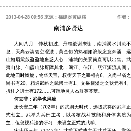
2013-04-28 09:56 来源：福建炎黄纵横
作者：
南浦多贤达
人间八月，仲秋初过。丹桂欲谢未谢，南浦溪水川流不
息，天高云淡碧空澄澈，黄金似的熟稻如浪般恣意奔涌，远
山如眉黛般盈盈地蛊惑人心，浦城的美景简直可以出售。武
夷山脉、仙霞山脉屏障其北，闽江、信江、瓯江源流其间，
此地四时旖旎，物华天宝。权衡天下之宰相有8、入尚书省之
尚书有20、精通武略之武博士有1、文采横溢之文状元有4、
折桂之进士有172……可谓地灵人杰群英荟萃。
何去非：武学也风流
唐长安二年（702年）的武则天时代，选拔武将的武举正
式创立。武举为兵部主考，以考核战斗技能和身体素质为
主，但忽视兵法的研习，未设立正式的武学。
宋庆历三年（1043年）武学正式成立于武成王庙，掌管