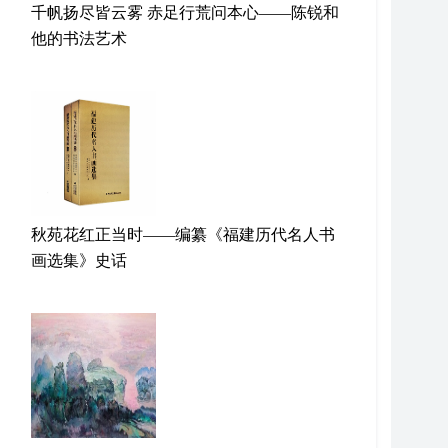
千帆扬尽皆云雾 赤足行荒问本心——陈锐和
他的书法艺术
秋苑花红正当时——编纂《福建历代名人书
画选集》史话