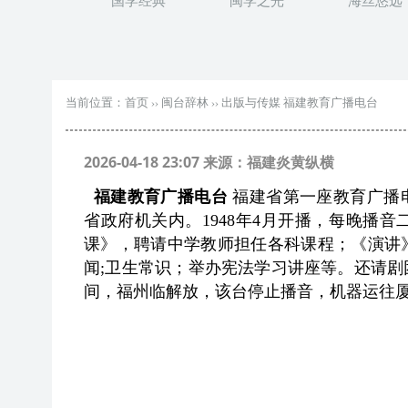
国学经典
闽学之光
海丝悠远
当前位置：
首页
››
闽台辞林
››
出版与传媒 福建教育广播电台
2026-04-18 23:07 来源：福建炎黄纵横
福建教育广播电台
福建省第一座教育广播电
省政府机关内。1948年4月开播，每晚播
课》，聘请中学教师担任各科课程；《演讲
闻;卫生常识；举办宪法学习讲座等。还请剧团
间，福州临解放，该台停止播音，机器运往