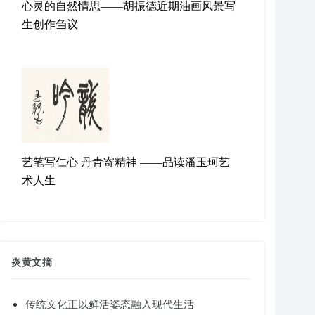
心灵的自然情思——胡振德近期油画风景写
生创作刍议
艺笔写仁心 丹青寄精神 ——品读潘玉珂艺
术人生
炎黄文摘
传统文化正以鲜活姿态融入现代生活