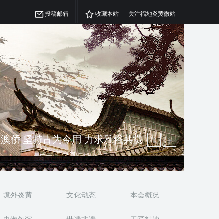
投稿邮箱
收藏本站
关注福地炎黄微站
澳侨 坚持古为今用 力求雅俗共赏
精神 介绍民族瑰宝 宣传中华精英
境外炎黄
文化动态
本会概况