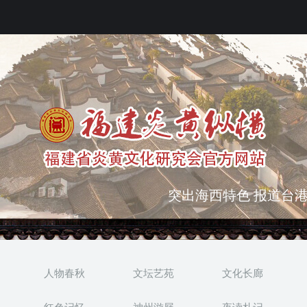
突出海西特色 报道台港
弘扬优秀文化 振奋民族
人物春秋
文坛艺苑
文化长廊