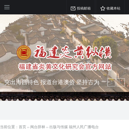
投稿邮箱
收藏本站
突出海西特色 报道台港澳侨 坚持古为
今用 力求雅俗共赏
弘扬优秀文化 振奋民族精神 介绍民族
瑰宝 宣传中华精英
当前位置：
首页
››
闽台辞林
››
出版与传媒 福州人民广播电台