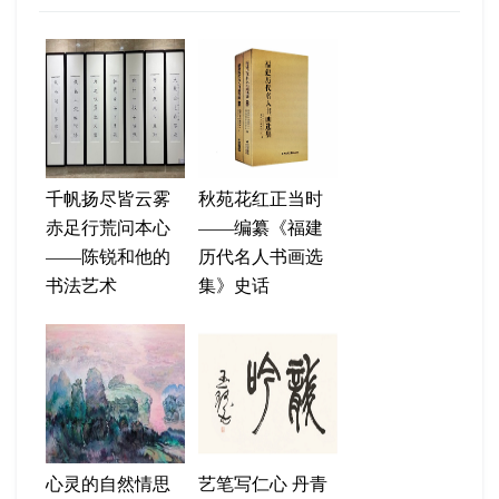
千帆扬尽皆云雾
秋苑花红正当时
赤足行荒问本心
——编纂《福建
——陈锐和他的
历代名人书画选
书法艺术
集》史话
心灵的自然情思
艺笔写仁心 丹青