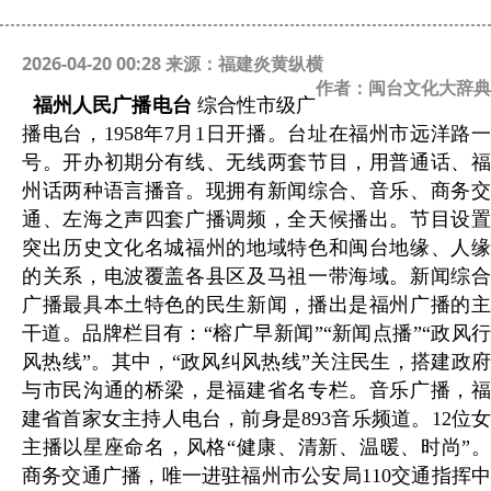
2026-04-20 00:28 来源：福建炎黄纵横
作者：闽台文化大辞典
福州人民广播电台
综合性市级广
播电台，1958年7月1日开播。台址在福州市远洋路一
号。开办初期分有线、无线两套节目，用普通话、福
州话两种语言播音。现拥有新闻综合、音乐、商务交
通、左海之声四套广播调频，全天候播出。节目设置
突出历史文化名城福州的地域特色和闽台地缘、人缘
的关系，电波覆盖各县区及马祖一带海域。新闻综合
广播最具本土特色的民生新闻，播出是福州广播的主
干道。品牌栏目有：“榕广早新闻”“新闻点播”“政风行
风热线”。其中，“政风纠风热线”关注民生，搭建政府
与市民沟通的桥梁，是福建省名专栏。音乐广播，福
建省首家女主持人电台，前身是893音乐频道。12位女
主播以星座命名，风格“健康、清新、温暖、时尚”。
商务交通广播，唯一进驻福州市公安局110交通指挥中