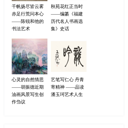
千帆扬尽皆云雾
秋苑花红正当时
赤足行荒问本心
——编纂《福建
——陈锐和他的
历代名人书画选
书法艺术
集》史话
心灵的自然情思
艺笔写仁心 丹青
——胡振德近期
寄精神 ——品读
油画风景写生创
潘玉珂艺术人生
作刍议