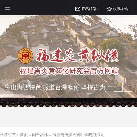
投稿邮箱
收藏本站
突出海西特色 报道台港澳侨 坚持古为
今用 力求雅俗共赏
弘扬优秀文化 振奋民族精神 介绍民族
瑰宝 宣传中华精英
当前位置：
首页
››
闽台辞林
››
出版与传媒 台湾中华电视公司