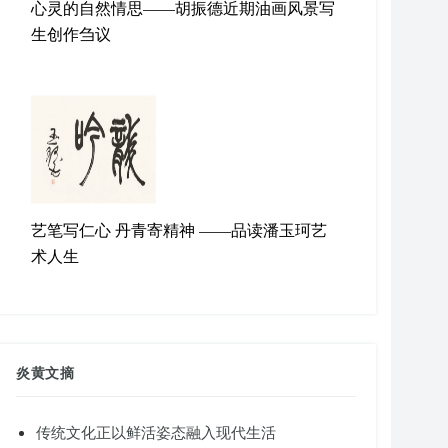
心灵的自然情思——胡振德近期油画风景写
生创作刍议
艺笔写仁心 丹青寄精神 ——品读潘玉珂艺
术人生
炎黄文摘
传统文化正以鲜活姿态融入现代生活