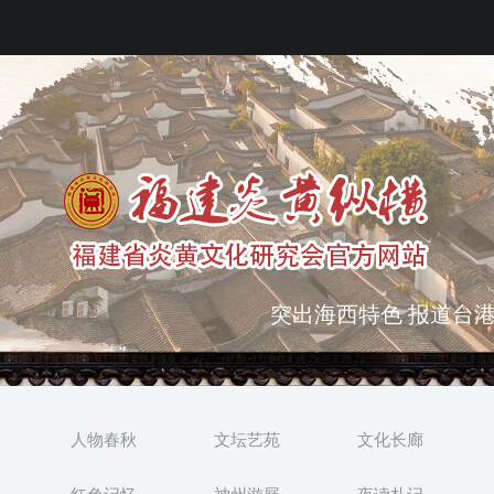
突出海西特色 报道台港
弘扬优秀文化 振奋民族
人物春秋
文坛艺苑
文化长廊