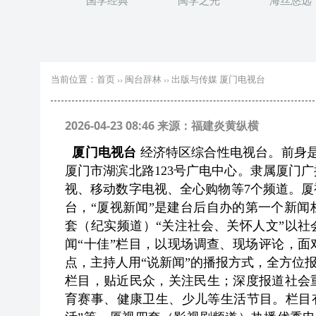
国学经典
闽学之光
海丝悠远
当前位置：
首页
››
闽台辞林
››
出版与传媒 厦门电视台
2026-04-23 08:46 来源：福建炎黄纵横
厦门电视台
经济特区综合性电视台。前身是厦
厦门市湖滨北路123号广电中心。隶属厦门
视、移动数字电视、全心购物等7个频道。
台，“厦视新闻”是建台后自办的第一个新
套（纪实频道）“关注社会、关怀人文”以社
闻“十佳”栏目，以现场调查、现场评论，面
点，主持人用“说新闻”的播报方式，全方位
栏目，贴近民众，关注民生；深度报道社会
育赛事、健康卫生、少儿等生活节目。栏目有“海