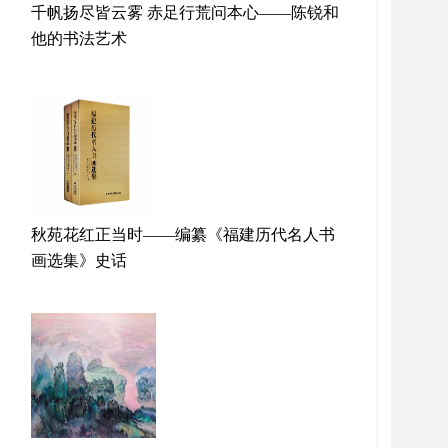
千帆扬尽皆云雾 赤足行荒问本心——陈锐和
他的书法艺术
秋苑花红正当时——编纂《福建历代名人书
画选集》史话