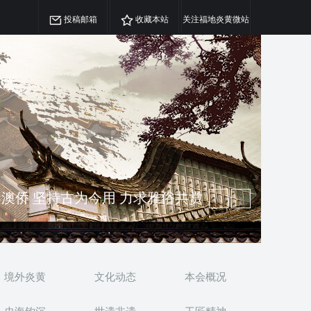
投稿邮箱
收藏本站
关注福地炎黄微站
澳侨 坚持古为今用 力求雅俗共赏
精神 介绍民族瑰宝 宣传中华精英
境外炎黄
文化动态
本会概况