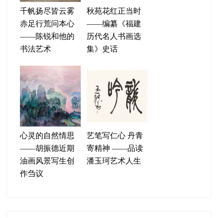
千帆扬尽皆云雾
秋苑花红正当时
赤足行荒问本心
——编纂《福建
——陈锐和他的
历代名人书画选
书法艺术
集》史话
心灵的自然情思
艺笔写仁心 丹青
——胡振德近期
寄精神 ——品读
油画风景写生创
潘玉珂艺术人生
作刍议