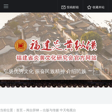
投稿邮箱
收藏本站
弘扬优秀文化 振奋民族精神 介绍民族
瑰宝 宣传中华精英
突出海西特色 报道台港澳侨 坚持古为
今用 力求雅俗共赏
当前位置：
首页
››
闽台辞林
››
出版与传媒 中天电视台