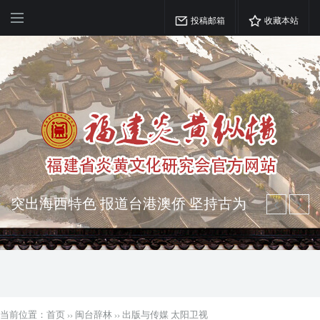
投稿邮箱
收藏本站
突出海西特色 报道台港澳侨 坚持古为
今用 力求雅俗共赏
弘扬优秀文化 振奋民族精神 介绍民族
瑰宝 宣传中华精英
当前位置：
首页
››
闽台辞林
››
出版与传媒 太阳卫视