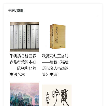
书画
/
摄影
千帆扬尽皆云雾
秋苑花红正当时
赤足行荒问本心
——编纂《福建
——陈锐和他的
历代名人书画选
书法艺术
集》史话