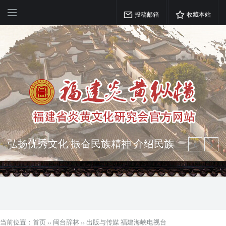
投稿邮箱
收藏本站
弘扬优秀文化 振奋民族精神 介绍民族
瑰宝 宣传中华精英
突出海西特色 报道台港澳侨 坚持古为
今用 力求雅俗共赏
当前位置：
首页
››
闽台辞林
››
出版与传媒 福建海峡电视台