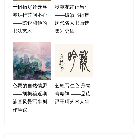
千帆扬尽皆云雾
秋苑花红正当时
赤足行荒问本心
——编纂《福建
——陈锐和他的
历代名人书画选
书法艺术
集》史话
心灵的自然情思
艺笔写仁心 丹青
——胡振德近期
寄精神 ——品读
油画风景写生创
潘玉珂艺术人生
作刍议