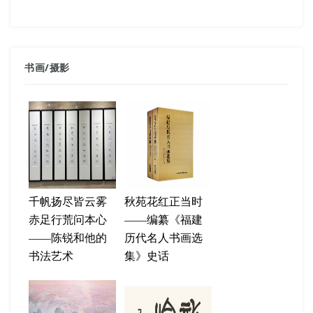
书画
/
摄影
千帆扬尽皆云雾
秋苑花红正当时
赤足行荒问本心
——编纂《福建
——陈锐和他的
历代名人书画选
书法艺术
集》史话