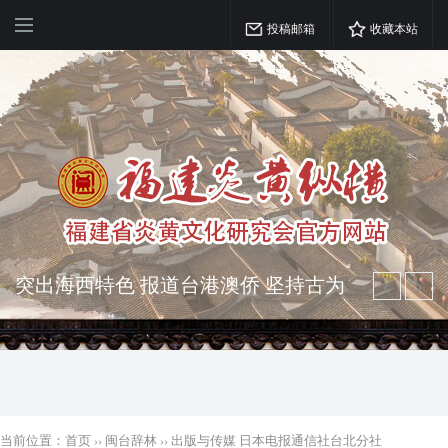
投稿邮箱
收藏本站
突出海西特色 报道台港澳侨 坚持古为
今用 力求雅俗共赏
弘扬优秀文化 振奋民族精神 介绍民族
瑰宝 宣传中华精英
当前位置：
首页
››
闽台辞林
››
出版与传媒 日本电报通信社台北分社