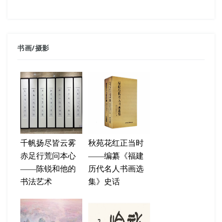
书画
/
摄影
千帆扬尽皆云雾
秋苑花红正当时
赤足行荒问本心
——编纂《福建
——陈锐和他的
历代名人书画选
书法艺术
集》史话