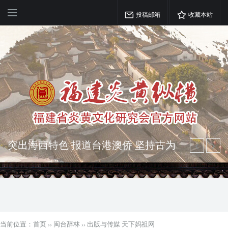
投稿邮箱
收藏本站
突出海西特色 报道台港澳侨 坚持古为
今用 力求雅俗共赏
弘扬优秀文化 振奋民族精神 介绍民族
瑰宝 宣传中华精英
当前位置：
首页
››
闽台辞林
››
出版与传媒 天下妈祖网