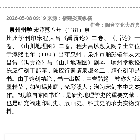
2026-05-08 09:19 来源：福建炎黄纵横
作者：闽台文化大辞典
泉州州学
宋
淳熙八年（
1181
）
泉
州州学刊印宋程大昌《禹贡论》二
卷、《后论》
卷、《山川地理图》二
卷。程大昌以敷文阁学士立
于淳熙七年（
1180
）出守泉州，泉州市舶彭椿年从大
昌得《禹贡论》与《山川地理图》副本，嘱州学教授
陈应行刻于郡庠，陈应行遍请泉郡名工，精心刻印是
书。由于镌刻精绝，书一出版，声誉鹊起，被称为“纸
墨精莹，如初榻黄庭，光彩照人；洵为宋刻本中之杰
作。”现藏国家图书馆，是研究地理学史的重要文献，
也是研究福建印刷史、版画史、科技史的珍贵实物资
料。