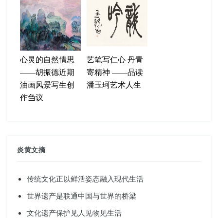
心灵的自然情思
艺笔写仁心 丹青
——胡振德近期
寄精神 ——品读
油画风景写生创
潘玉珂艺术人生
作刍议
炎黄文摘
传统文化正以鲜活姿态融入现代生活
世界遗产是联通中国与世界的桥梁
文化遗产保护见人见物见生活