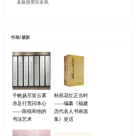
县旅游景区采风
书画
/
摄影
千帆扬尽皆云雾
秋苑花红正当时
赤足行荒问本心
——编纂《福建
——陈锐和他的
历代名人书画选
书法艺术
集》史话