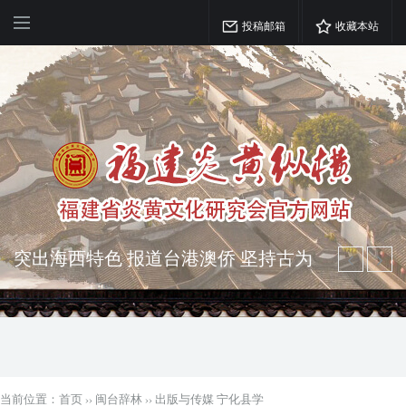
投稿邮箱
收藏本站
突出海西特色 报道台港澳侨 坚持古为
今用 力求雅俗共赏
弘扬优秀文化 振奋民族精神 介绍民族
瑰宝 宣传中华精英
当前位置：
首页
››
闽台辞林
››
出版与传媒 宁化县学