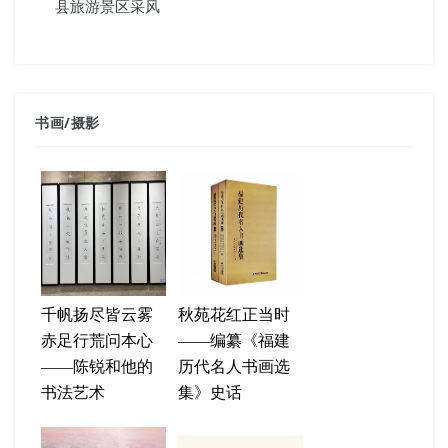
县旅游景区采风
书画
/
摄影
千帆扬尽皆云雾
秋苑花红正当时
赤足行荒问本心
——编纂《福建
——陈锐和他的
历代名人书画选
书法艺术
集》史话