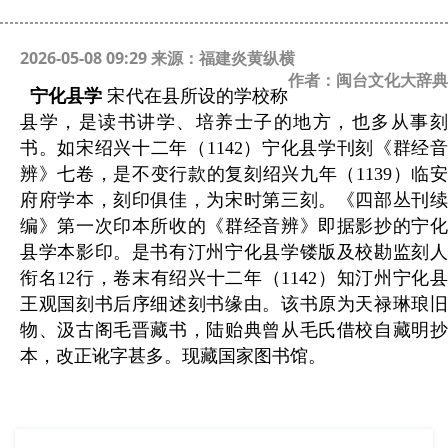
2026-05-08 09:29 来源：福建炎黄纵横
作者：闽台文化大辞典
宁化县学
宋代在县所设的学校称
县学，是读书讲学、培养士子的地方，也多从事刻
书。如宋绍兴十二年（
1142
）宁化县学刊刻《群经
辨》七
卷，是不变行款的复刻绍兴九年（
1139
）临安
府府学本，刻印俱佳，为宋时第三刻。《四部丛刊续
编》第一次印本所收的《群经音辨》即据影抄的宁化
县学本影印。是书有汀州宁化县学镂版及校勘监刻人
衔名
12
行，卷末有绍兴十二年（
1142
）知汀州宁化
王观国刻书后序细述刻书缘由。该书原为天禄琳琅旧
物、汲古阁毛晋藏书，陆贻典曾从毛氏借校自藏明抄
本，改正讹字甚多。现藏国家图书馆。