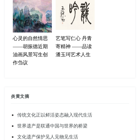
心灵的自然情思
艺笔写仁心 丹青
——胡振德近期
寄精神 ——品读
油画风景写生创
潘玉珂艺术人生
作刍议
炎黄文摘
传统文化正以鲜活姿态融入现代生活
世界遗产是联通中国与世界的桥梁
文化遗产保护见人见物见生活