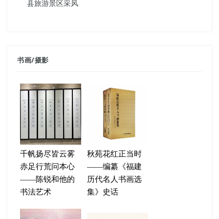
县旅游景区采风
书画
/
摄影
千帆扬尽皆云雾
秋苑花红正当时
赤足行荒问本心
——编纂《福建
——陈锐和他的
历代名人书画选
书法艺术
集》史话