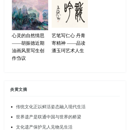
心灵的自然情思
艺笔写仁心 丹青
——胡振德近期
寄精神 ——品读
油画风景写生创
潘玉珂艺术人生
作刍议
炎黄文摘
传统文化正以鲜活姿态融入现代生活
世界遗产是联通中国与世界的桥梁
文化遗产保护见人见物见生活