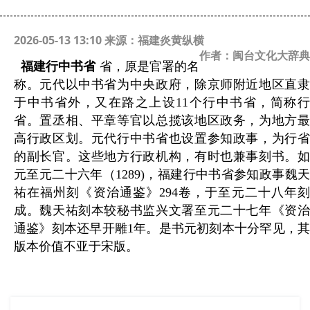
2026-05-13 13:10 来源：福建炎黄纵横
作者：闽台文化大辞典
福建行中书省
省，原是官署的名
称。元代以中书省为中央政府，除京师附近地区直隶
于中书省外，又在路之上设11个行中书省，简称行
省。置丞相、平章等官以总揽该地区政务，为地方最
高行政区划。元代行中书省也设置参知政事，为行省
的副长官。这些地方行政机构，有时也兼事刻书。如
元至元二十六年（1289)，福建行中书省参知政事魏天
祐在福州刻《资治通鉴》294卷，于至元二十八年刻
成。魏天祐刻本较秘书监兴文署至元二十七年《资治
通鉴》刻本还早开雕1年。是书元初刻本十分罕见，其
版本价值不亚于宋版。