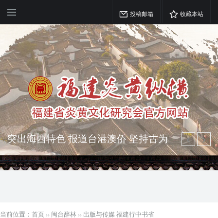
投稿邮箱
收藏本站
突出海西特色 报道台港澳侨 坚持古为
今用 力求雅俗共赏
弘扬优秀文化 振奋民族精神 介绍民族
瑰宝 宣传中华精英
当前位置：
首页
››
闽台辞林
››
出版与传媒 福建行中书省