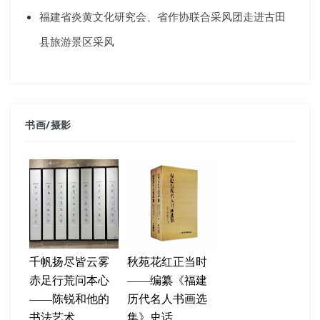
福建省炎黄文化研究会、省作协联合采风团走进古田
县旅游景区采风
书画
/
摄影
千帆扬尽皆云雾
秋苑花红正当时
赤足行荒问本心
——编纂《福建
——陈锐和他的
历代名人书画选
书法艺术
集》史话