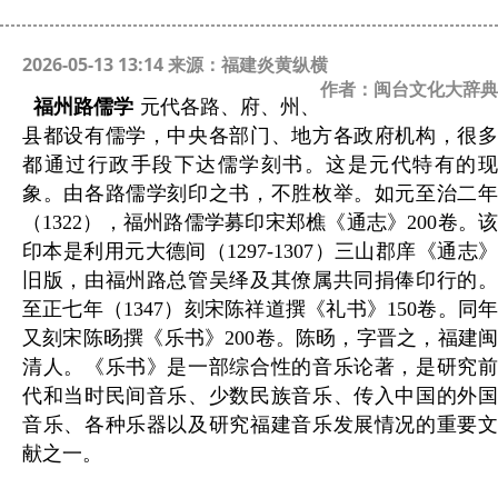
2026-05-13 13:14 来源：福建炎黄纵横
作者：闽台文化大辞典
福州路儒学
元代各路、府、州、
县都设有儒学，中央各部门、地方各政府机构，很多
都通过行政手段下达儒学刻书。这是元代特有的现
象。由各路儒学刻印之书，不胜枚举。如元至治二年
（
1322
），福州路儒学募印宋郑樵《通志》
200
卷。
印本是利用元大德间（
1297-1307
）三山郡庠《通志
旧版，由福州路总管吴绎及其僚属共同捐俸印行的。
至正七年（
1347
）刻宋陈祥道撰《礼书》
150
卷。同
又刻宋陈旸撰《乐书》
200
卷。陈旸，字晋之，福建
清人。《乐书》是一部综合性的音乐论著，是研究前
代和当时民间音乐、少数民族音乐、传入中国的外国
音乐、各种乐器以及研究福建音乐发展情况的重要文
献之一。