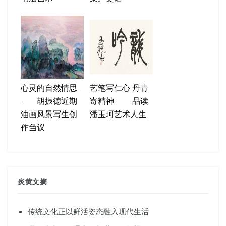
心灵的自然情思
艺笔写仁心 丹青
——胡振德近期
寄精神 ——品读
油画风景写生创
潘玉珂艺术人生
作刍议
炎黄文摘
传统文化正以鲜活姿态融入现代生活