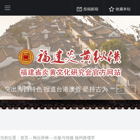
投稿邮箱
收藏本站
突出海西特色 报道台港澳侨 坚持古为
今用 力求雅俗共赏
弘扬优秀文化 振奋民族精神 介绍民族
瑰宝 宣传中华精英
当前位置：
首页
››
闽台辞林
››
出版与传媒 福州路儒学