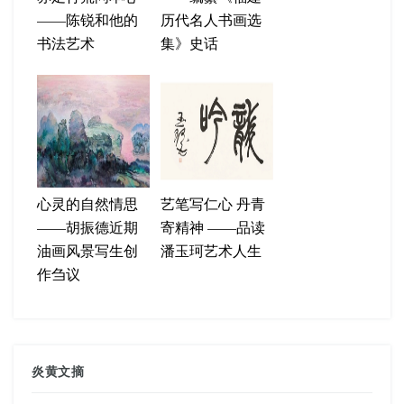
——陈锐和他的
历代名人书画选
书法艺术
集》史话
心灵的自然情思
艺笔写仁心 丹青
——胡振德近期
寄精神 ——品读
油画风景写生创
潘玉珂艺术人生
作刍议
炎黄文摘