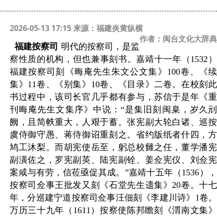
2026-05-13 17:15 来源：福建炎黄纵横
作者：闽台文化大辞典
福建按察司
明代的按察司，是监
察性质的机构，但也兼事刻书。嘉靖十一年（
1532
福建按察司刻《晦庵先生朱文公文集》
100
卷、《
集》
11
卷、《别集》
10
卷、《目录》二卷。在校刻
书过程中，该司长官几乎都有参与，苏信于是年《重
刊晦庵先生文集序》中说：“是集旧刻闽臬，岁久刓
阙，且简帙重大，人艰于蓄。张宪副大轮白诸、巡按
虞侍御守愚、蒋侍御诏重刻之。省约版纸者什四，方
鸠工沐梨。而胡宪使岳至，躬总校雠之任，董学潘宪
副潢佐之，罗宪副英、陆宪副铨、姜佥宪仪、刘佥宪
案咸与有劳，信莅亟促其成。”嘉靖十五年（
1536
）
按察司佥事王批发又刻《石堂先生遗集》
20
卷。十
年，分巡建宁道按察司佥事汪佃刻《李建川诗》
1
卷
万历三十九年（
1611
）按察使陈邦瞻刻《渭南文集