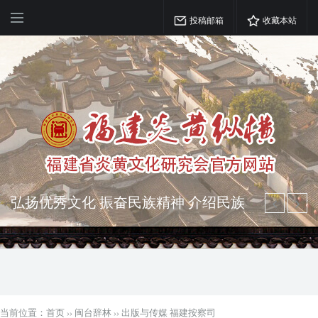
投稿邮箱
收藏本站
弘扬优秀文化 振奋民族精神 介绍民族
瑰宝 宣传中华精英
突出海西特色 报道台港澳侨 坚持古为
今用 力求雅俗共赏
当前位置：
首页
››
闽台辞林
››
出版与传媒 福建按察司