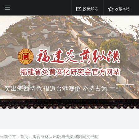
投稿邮箱
收藏本站
突出海西特色 报道台港澳侨 坚持古为
今用 力求雅俗共赏
弘扬优秀文化 振奋民族精神 介绍民族
瑰宝 宣传中华精英
当前位置：
首页
››
闽台辞林
››
出版与传媒 建阳同文书院