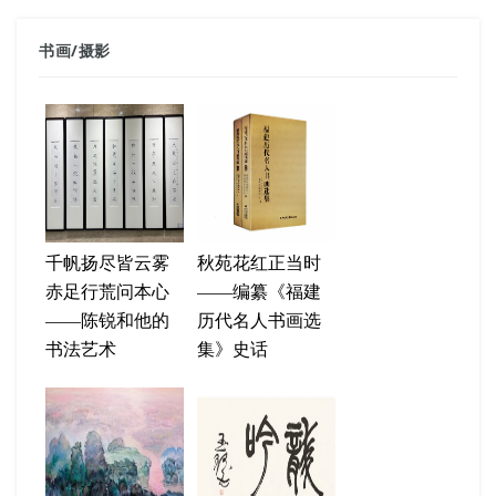
书画
/
摄影
千帆扬尽皆云雾
秋苑花红正当时
赤足行荒问本心
——编纂《福建
——陈锐和他的
历代名人书画选
书法艺术
集》史话