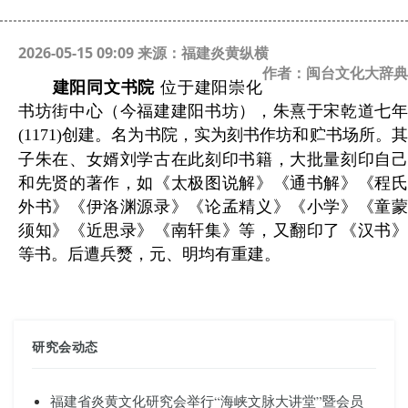
2026-05-15 09:09 来源：福建炎黄纵横
作者：闽台文化大辞典
建阳同文书院
位于建阳崇化
书坊街中心（今福建建阳书坊），朱熹于宋乾道七年
(1171)
创建。名为书院，实为刻书作坊和贮书场所。其
子朱在、女婿刘学古在此刻印书籍，大批量刻印自己
和先贤的著作，如《太极图说解》《通书解》《程氏
外书》《伊洛渊源录》《论孟精义》《小学》《童蒙
须知》《近思录》《南轩集》等，又翻印了《汉书》
等书。后遭兵燹，元、明均有重建。
研究会动态
福建省炎黄文化研究会举行“海峡文脉大讲堂”暨会员