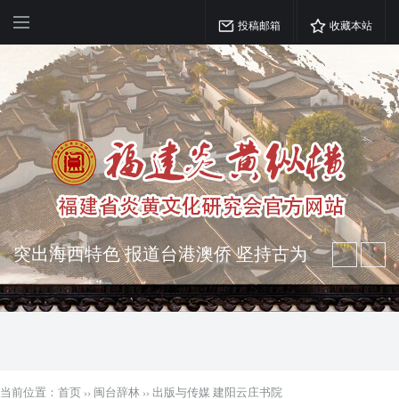
投稿邮箱
收藏本站
突出海西特色 报道台港澳侨 坚持古为
今用 力求雅俗共赏
弘扬优秀文化 振奋民族精神 介绍民族
瑰宝 宣传中华精英
当前位置：
首页
››
闽台辞林
››
出版与传媒 建阳云庄书院