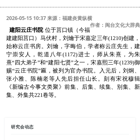
2026-05-15 10:37 来源：福建炎黄纵横
作者：闽台文化大辞典
建阳云庄书院
位于莒口镇（今福
建建阳莒口）马伏村，刘爚于宋嘉定三年
(1210)
创建
始称云庄书房。刘爚，字晦伯，学者称云庄先生，建
宁崇安人，乾道八年
(1172)
进士，师从朱熹，为朱
熹“四大弟子”和“建阳七贤”之一，宋嘉熙三年
(1239)
赐“云庄书院”匾，被列为官办书院。入元后，刘炯、
张小雅、陈楠老等人先后担任山长。刻有宋祝穆辑
《新编古今事文类聚》前集、后集、续集、别集、新
集、外集共
221
卷等。
研究会动态