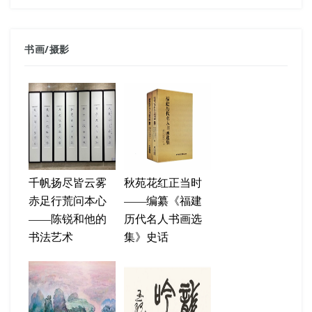
书画
/
摄影
千帆扬尽皆云雾
秋苑花红正当时
赤足行荒问本心
——编纂《福建
——陈锐和他的
历代名人书画选
书法艺术
集》史话