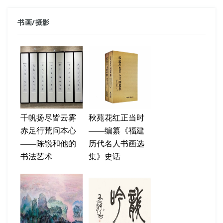
书画
/
摄影
千帆扬尽皆云雾
秋苑花红正当时
赤足行荒问本心
——编纂《福建
——陈锐和他的
历代名人书画选
书法艺术
集》史话