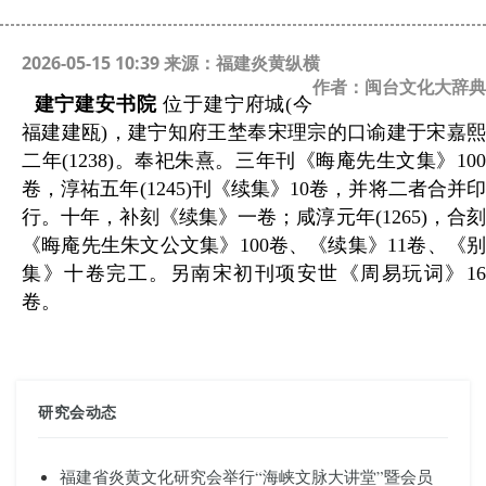
2026-05-15 10:39 来源：福建炎黄纵横
作者：闽台文化大辞典
建宁建安书院
位于建宁府城
(
今
福建建瓯
)
，建宁知府王埜奉宋理宗的口谕建于宋嘉
二年
(1238)
。奉祀朱熹。三年刊《晦庵先生文集》
10
卷，淳祐五年
(1245)
刊《续集》
10
卷，并将二者合并
行。十年，补刻《续集》一
卷；咸淳元年
(1265)
，合
《晦庵先生朱文公文集》
100
卷、《续集》
11
卷、《
集》十
卷完工。另南宋初刊项安世《周易玩词》
1
卷。
研究会动态
福建省炎黄文化研究会举行“海峡文脉大讲堂”暨会员