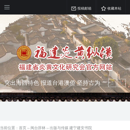
投稿邮箱
收藏本站
突出海西特色 报道台港澳侨 坚持古为
今用 力求雅俗共赏
弘扬优秀文化 振奋民族精神 介绍民族
瑰宝 宣传中华精英
当前位置：
首页
››
闽台辞林
››
出版与传媒 建宁建安书院