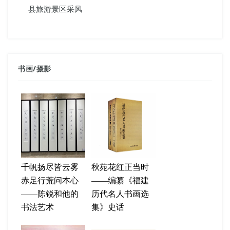
县旅游景区采风
书画
/
摄影
千帆扬尽皆云雾
秋苑花红正当时
赤足行荒问本心
——编纂《福建
——陈锐和他的
历代名人书画选
书法艺术
集》史话