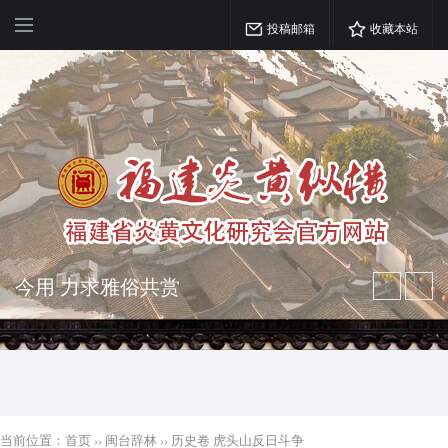
投稿邮箱
收藏本站
弘扬优秀文化 振奋民族精神 介绍民族
瑰宝 宣传中华精英
突出海西特色 报道台港澳侨 坚持古为
今用 力求雅俗共赏
当前位置：
首页
››
闽台辞林
››
历史卷 虎头山反日斗争