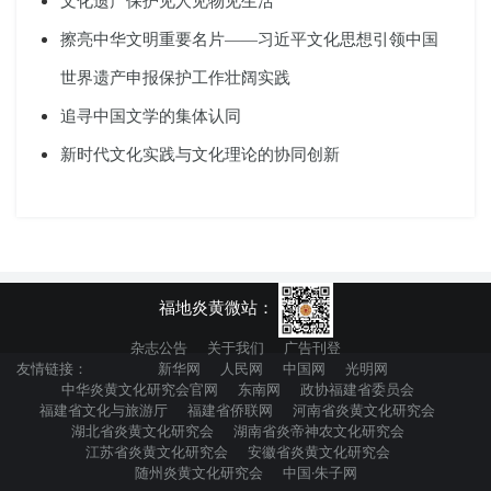
文化遗产保护见人见物见生活
擦亮中华文明重要名片——习近平文化思想引领中国
世界遗产申报保护工作壮阔实践
追寻中国文学的集体认同
新时代文化实践与文化理论的协同创新
福地炎黄微站：
杂志公告
关于我们
广告刊登
友情链接：
新华网
人民网
中国网
光明网
中华炎黄文化研究会官网
东南网
政协福建省委员会
福建省文化与旅游厅
福建省侨联网
河南省炎黄文化研究会
湖北省炎黄文化研究会
湖南省炎帝神农文化研究会
江苏省炎黄文化研究会
安徽省炎黄文化研究会
随州炎黄文化研究会
中国·朱子网