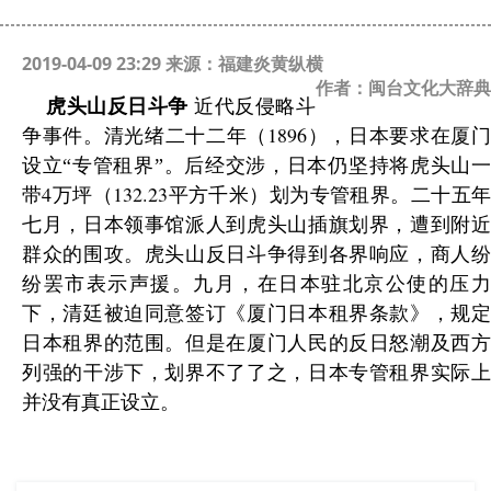
2019-04-09 23:29 来源：福建炎黄纵横
作者：闽台文化大辞典
虎头山反日斗争
近代反侵略斗
1896
争事件。清光绪二十二年（
），日本要求在厦门
设立“专管租界”。后经交涉，日本仍坚持将虎头山一
4
132.23
带
万坪（
平方千米）划为专管租界。二十五
七月，日本领事馆派人到虎头山插旗划界，遭到附近
群众的围攻。虎头山反日斗争得到各界响应，商人纷
纷罢市表示声援。九月，在日本驻北京公使的压力
下，清廷被迫同意签订《厦门日本租界条款》，规定
日本租界的范围。但是在厦门人民的反日怒潮及西方
列强的干涉下，划界不了了之，日本专管租界实际上
并没有真正设立。