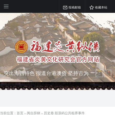
投稿邮箱
收藏本站
突出海西特色 报道台港澳侨 坚持古为
今用 力求雅俗共赏
弘扬优秀文化 振奋民族精神 介绍民族
瑰宝 宣传中华精英
当前位置：
首页
››
闽台辞林
››
历史卷 鼓浪屿公共租界事件