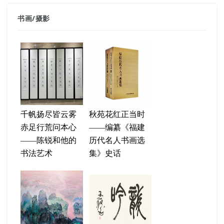
书画
/
摄影
千帆扬尽皆云雾
秋苑花红正当时
赤足行荒问本心
——编纂《福建
——陈锐和他的
历代名人书画选
书法艺术
集》史话