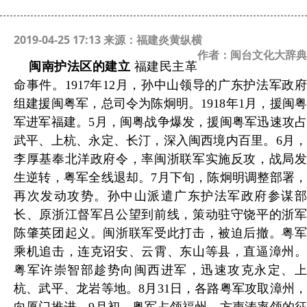
2019-04-25 17:13 来源：福建炎黄纵横
作者：闽台文化大辞典
闽南护法区的建立
福建民主革
命事件。1917年12月，孙中山领导的广东护法军政府
组建援闽粤军，总司令为陈炯明。1918年1月，援闽粤
军进军福建。5月，闽粤战争爆发，援闽粤军迅速攻占
武平、上杭、永定、长汀，深入闽西境内百里。6月，
李厚基奉北洋政府令，率闽浙联军实施反攻，战局发
生逆转，粤军全线退却。7月下旬，陈炯明调整部署，
再次发动攻势。孙中山派遣广东护法军政府参谋部
长、原浙江督军吕公望到前线，策动驻守饶平的浙军
陈肇英团起义。闽浙联军受此打击，被迫后撤。粤军
乘机追击，连克诏安、云霄、东山等县，直逼漳州。
粤军许崇智部趁势向闽西进军，迅速攻克永定、上
杭、武平、龙岩等地。8月31日，各路粤军攻取漳州，