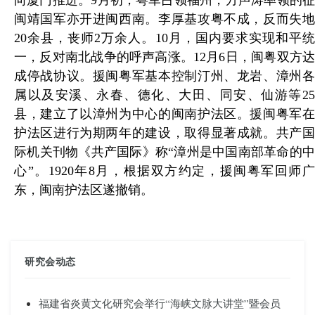
向厦门推进。9月初，粤军占领福州，方声涛率领的征
闽靖国军亦开进闽西南。李厚基攻粤不成，反而失地
20余县，丧师2万余人。10月，国内要求实现和平统
一，反对南北战争的呼声高涨。12月6日，闽粤双方达
成停战协议。援闽粤军基本控制汀州、龙岩、漳州各
属以及安溪、永春、德化、大田、同安、仙游等25
县，建立了以漳州为中心的闽南护法区。援闽粤军在
护法区进行为期两年的建设，取得显著成就。共产国
际机关刊物《共产国际》称“漳州是中国南部革命的中
心”。1920年8月，根据双方约定，援闽粤军回师广
东，闽南护法区遂撤销。
研究会动态
福建省炎黄文化研究会举行“海峡文脉大讲堂”暨会员