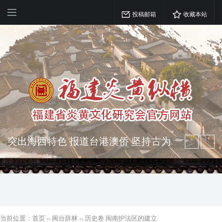
投稿邮箱
收藏本站
突出海西特色 报道台港澳侨 坚持古为
今用 力求雅俗共赏
弘扬优秀文化 振奋民族精神 介绍民族
瑰宝 宣传中华精英
当前位置：
首页
››
闽台辞林
››
历史卷 闽南护法区的建立