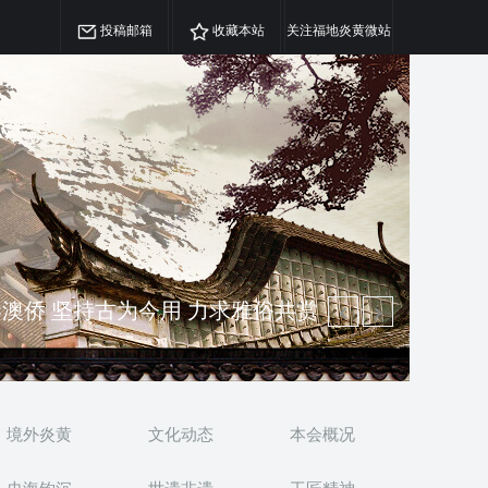
投稿邮箱
收藏本站
关注福地炎黄微站
澳侨 坚持古为今用 力求雅俗共赏
精神 介绍民族瑰宝 宣传中华精英
境外炎黄
文化动态
本会概况