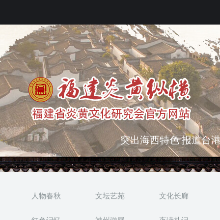
突出海西特色 报道台港
弘扬优秀文化 振奋民族
人物春秋
文坛艺苑
文化长廊