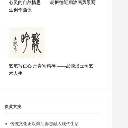
心灵的自然情思——胡振德近期油画风景写
生创作刍议
艺笔写仁心 丹青寄精神 ——品读潘玉珂艺
术人生
炎黄文摘
传统文化正以鲜活姿态融入现代生活