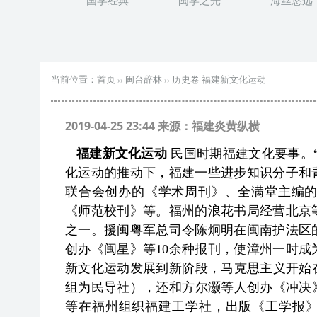
国学经典
闽学之光
海丝悠远
当前位置：
首页
››
闽台辞林
››
历史卷 福建新文化运动
2019-04-25 23:44 来源：福建炎黄纵横
福建新文化运动
民国时期福建文化要事。
化运动的推动下，福建一些进步知识分子和
联合会创办的《学术周刊》、全满堂主编
《师范校刊》等。福州的浪花书局经营北京
之一。援闽粤军总司令陈炯明在闽南护法区
创办《闽星》等10余种报刊，使漳州一时
新文化运动发展到新阶段，马克思主义开始在
组为民导社），还和方尔灏等人创办《冲决》
等在福州组织福建工学社，出版《工学报》。