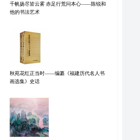
千帆扬尽皆云雾 赤足行荒问本心——陈锐和
他的书法艺术
秋苑花红正当时——编纂《福建历代名人书
画选集》史话