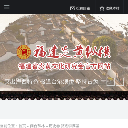
投稿邮箱
收藏本站
突出海西特色 报道台港澳侨 坚持古为
今用 力求雅俗共赏
弘扬优秀文化 振奋民族精神 介绍民族
瑰宝 宣传中华精英
当前位置：
首页
››
闽台辞林
››
历史卷 驱逐李厚基