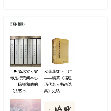
书画
/
摄影
千帆扬尽皆云雾
秋苑花红正当时
赤足行荒问本心
——编纂《福建
——陈锐和他的
历代名人书画选
书法艺术
集》史话