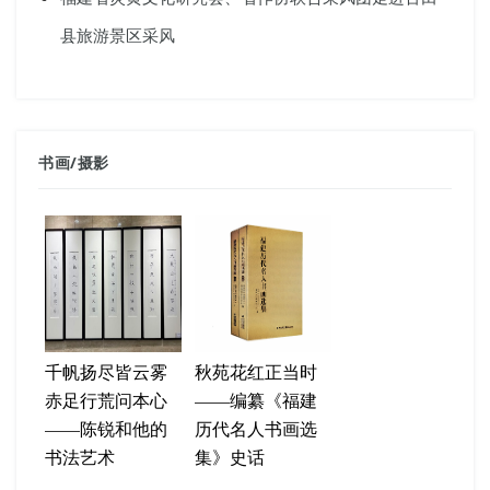
县旅游景区采风
书画
/
摄影
千帆扬尽皆云雾
秋苑花红正当时
赤足行荒问本心
——编纂《福建
——陈锐和他的
历代名人书画选
书法艺术
集》史话