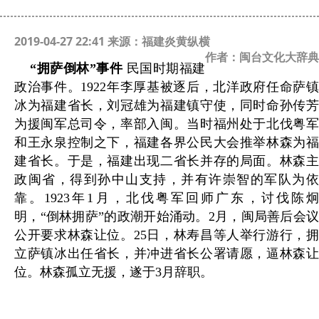
2019-04-27 22:41 来源：福建炎黄纵横
作者：闽台文化大辞典
“拥萨倒林”事件
民国时期福建
政治事件。
1922
年李厚基被逐后，北洋政府任命萨
冰为福建省长，刘冠雄为福建镇守使，同时命孙传芳
为援闽军总司令，率部入闽。当时福州处于北伐粤军
和王永泉控制之下，福建各界公民大会推举林森为福
建省长。于是，福建出现二省长并存的局面。林森主
政闽省，得到孙中山支持，并有许崇智的军队为依
靠。
1923
年
1
月，北伐粤军回师广东，讨伐陈
明，“倒林拥萨”的政潮开始涌动。
2
月，闽局善后会
公开要求林森让位。
25
日，林寿昌等人举行游行，
立萨镇冰出任省长，并冲进省长公署请愿，逼林森让
位。林森孤立无援，遂于
3
月辞职。