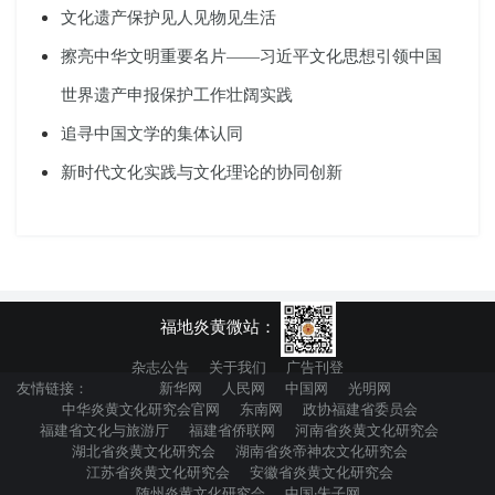
文化遗产保护见人见物见生活
擦亮中华文明重要名片——习近平文化思想引领中国
世界遗产申报保护工作壮阔实践
追寻中国文学的集体认同
新时代文化实践与文化理论的协同创新
福地炎黄微站：
杂志公告
关于我们
广告刊登
友情链接：
新华网
人民网
中国网
光明网
中华炎黄文化研究会官网
东南网
政协福建省委员会
福建省文化与旅游厅
福建省侨联网
河南省炎黄文化研究会
湖北省炎黄文化研究会
湖南省炎帝神农文化研究会
江苏省炎黄文化研究会
安徽省炎黄文化研究会
随州炎黄文化研究会
中国·朱子网