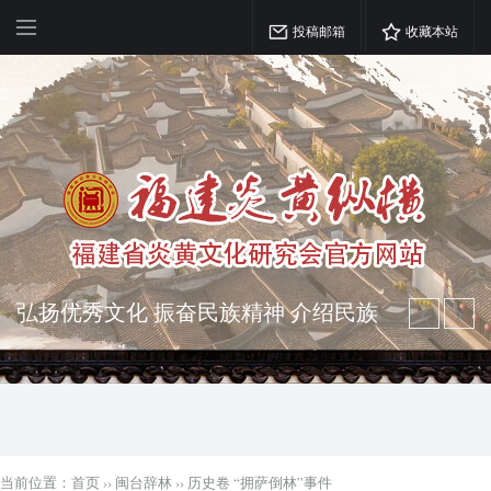
投稿邮箱
收藏本站
弘扬优秀文化 振奋民族精神 介绍民族
瑰宝 宣传中华精英
突出海西特色 报道台港澳侨 坚持古为
今用 力求雅俗共赏
当前位置：
首页
››
闽台辞林
››
历史卷 “拥萨倒林”事件