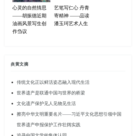
心灵的自然情思
艺笔写仁心 丹青
——胡振德近期
寄精神 ——品读
油画风景写生创
潘玉珂艺术人生
作刍议
炎黄文摘
传统文化正以鲜活姿态融入现代生活
世界遗产是联通中国与世界的桥梁
文化遗产保护见人见物见生活
擦亮中华文明重要名片——习近平文化思想引领中国
世界遗产申报保护工作壮阔实践
追寻中国文学的集体认同