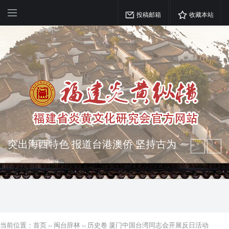
投稿邮箱
收藏本站
突出海西特色 报道台港澳侨 坚持古为
今用 力求雅俗共赏
弘扬优秀文化 振奋民族精神 介绍民族
瑰宝 宣传中华精英
当前位置：
首页
››
闽台辞林
››
历史卷 厦门中国台湾同志会开展反日活动