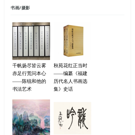
书画
/
摄影
千帆扬尽皆云雾
秋苑花红正当时
赤足行荒问本心
——编纂《福建
——陈锐和他的
历代名人书画选
书法艺术
集》史话