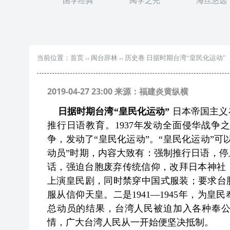
国学经典
闽学之光
海丝悠远
当前位置：
首页
››
闽台辞林
››
历史卷 日据时期台湾“皇民化运动”
2019-04-27 23:00 来源：福建炎黄纵横
日据时期台湾“皇民化运动”
日本帝国主义
推行日语教育。1937年发动全面侵华战
争，发动了“皇民化运动”。“皇民化运动”可以
动员”时期，内容大致有：强制推行日语，
话，强迫台胞废弃传统信仰，改拜日本神社
上演皇民剧，同时禁穿中国式服装；要求台
服从信仰天皇。二是1941—1945年，为
总动员的结果，台湾人民被迫加入各种奉公
情，广大台湾人民从一开始便坚决抵制。