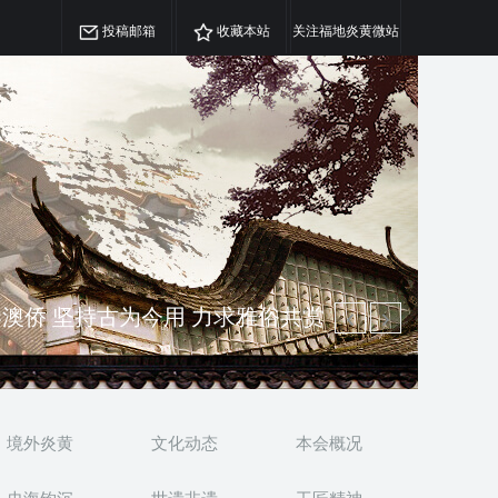
投稿邮箱
收藏本站
关注福地炎黄微站
澳侨 坚持古为今用 力求雅俗共赏
精神 介绍民族瑰宝 宣传中华精英
境外炎黄
文化动态
本会概况