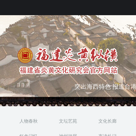
突出海西特色 报道台港
弘扬优秀文化 振奋民族
人物春秋
文坛艺苑
文化长廊