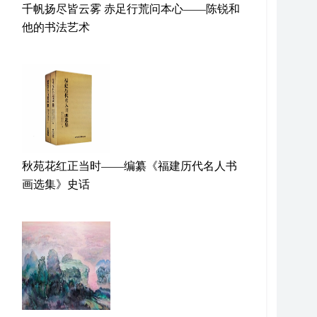
千帆扬尽皆云雾 赤足行荒问本心——陈锐和
他的书法艺术
秋苑花红正当时——编纂《福建历代名人书
画选集》史话