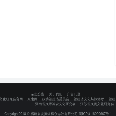
杂志公告
关于我们
广告刊登
文化研究会官网
东南网
政协福建省委员会
福建省文化与旅游厅
福建
湖南省炎帝神农文化研究会
江苏省炎黄文化研究会
Copyright2018 © 福建省炎黄纵横杂志社有限公司 闽ICP备18029667号-1