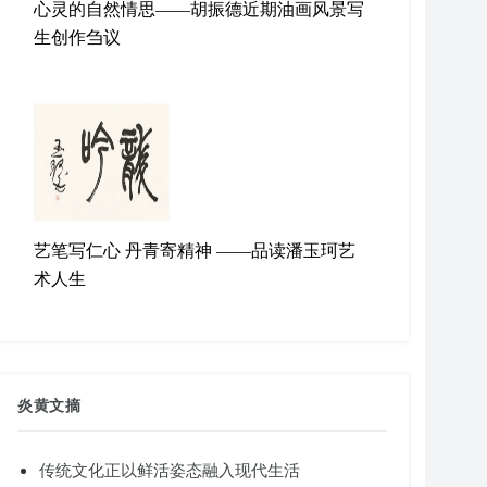
心灵的自然情思——胡振德近期油画风景写
生创作刍议
艺笔写仁心 丹青寄精神 ——品读潘玉珂艺
术人生
炎黄文摘
传统文化正以鲜活姿态融入现代生活