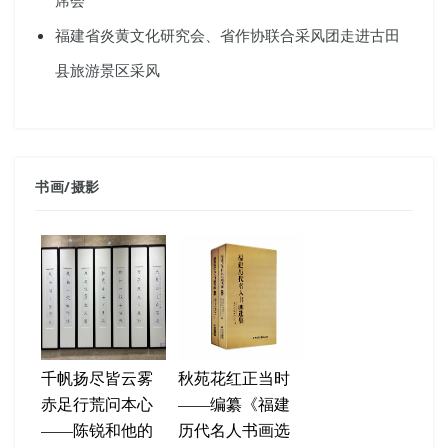
席会
福建省炎黄文化研究会、省作协联合采风团走进古田
县旅游景区采风
书画
/
摄影
千帆扬尽皆云雾
秋苑花红正当时
赤足行荒问本心
——编纂《福建
——陈锐和他的
历代名人书画选