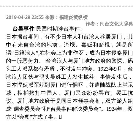
2019-04-29 23:55 来源：福建炎黄纵横
作者：闽台文化大辞典
台吴事件
民国时期涉台事件
。
日本据台期间，有不少日本人和台湾人移居厦门，其
中有来自台湾的地痞、流氓、毒贩和赌棍，
就是
谓“日籍浪人”,在社会上为非作歹，成为日本侵略厦门
的一股恶势力。 台湾浪人与厦门地方政府的警探、码
头工人派系都有矛盾，不时发生冲突。1923年9月，台
湾浪人团伙与码头吴姓工人发生械斗。事情发生后，
日本悍然派军舰到厦门进行恫吓，并遣陆战队上岸示
威，搜捕拷打中国人。厦门民众纷纷罢市、罢工抗
议。厦门地方政府于是同日本领事会商，双方派人组
成“调查委员会”和“台吴事件解决委员会”。1924年，双
方以“会餐”方式了事。