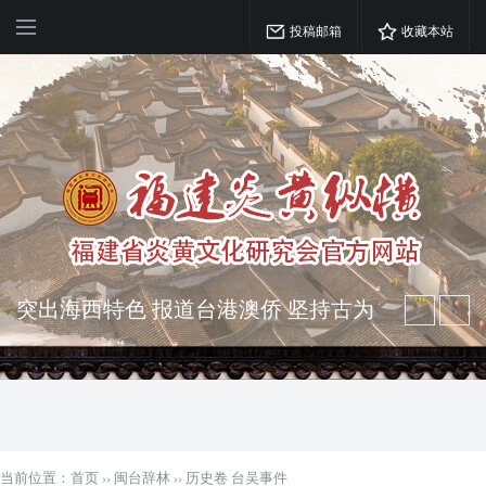
投稿邮箱
收藏本站
突出海西特色 报道台港澳侨 坚持古为
今用 力求雅俗共赏
弘扬优秀文化 振奋民族精神 介绍民族
瑰宝 宣传中华精英
当前位置：
首页
››
闽台辞林
››
历史卷 台吴事件