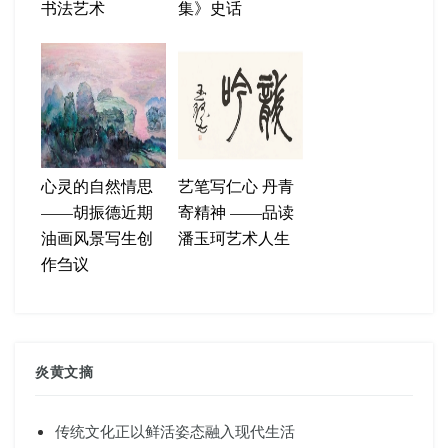
书法艺术
集》史话
心灵的自然情思
艺笔写仁心 丹青
——胡振德近期
寄精神 ——品读
油画风景写生创
潘玉珂艺术人生
作刍议
炎黄文摘
传统文化正以鲜活姿态融入现代生活