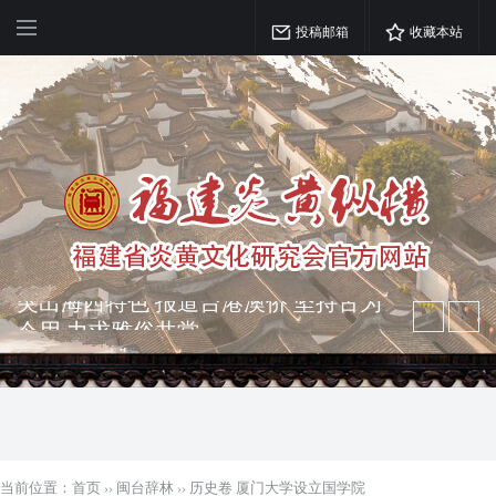
投稿邮箱
收藏本站
弘扬优秀文化 振奋民族精神 介绍民族
瑰宝 宣传中华精英
突出海西特色 报道台港澳侨 坚持古为
今用 力求雅俗共赏
当前位置：
首页
››
闽台辞林
››
历史卷 厦门大学设立国学院