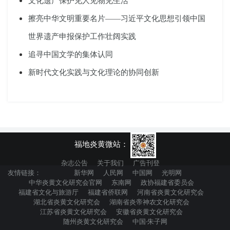
文化遗产保护见人见物见生活
擦亮中华文明重要名片——习近平文化思想引领中国
世界遗产申报保护工作壮阔实践
追寻中国文学的集体认同
新时代文化实践与文化理论的协同创新
福地炎黄微站：
杂志公告
关于我们
广告刊登
友情链接：
新华网
人民网
中国网
光明网
中华炎黄文化研究会官网
东南网
政协福建省委员会
福建省文化与旅游厅
福建省侨联网
河南省炎黄文化研究会
湖北省炎黄文化研究会
湖南省炎帝神农文化研究会
江苏省炎黄文化研究会
安徽省炎黄文化研究会
随州炎黄文化研究会
中国·朱子网