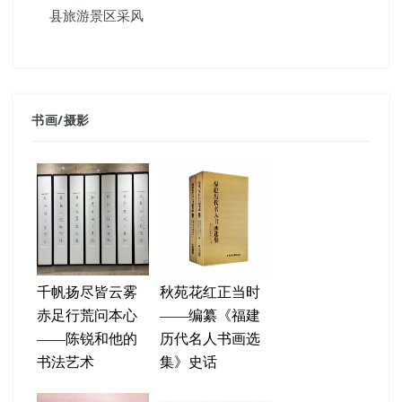
县旅游景区采风
书画
/
摄影
千帆扬尽皆云雾
秋苑花红正当时
赤足行荒问本心
——编纂《福建
——陈锐和他的
历代名人书画选
书法艺术
集》史话