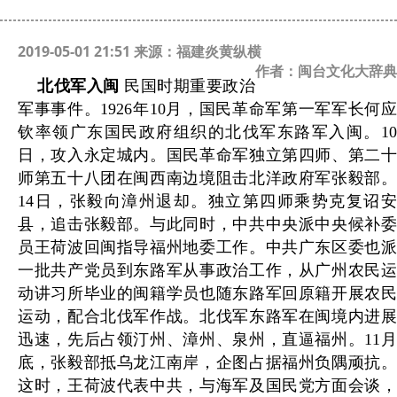
2019-05-01 21:51 来源：福建炎黄纵横
作者：闽台文化大辞典
北伐军入闽
民国时期重要政治
军事事件。1926年10月，国民革命军第一军军长何应
钦率领广东国民政府组织的北伐军东路军入闽。10
日，攻入永定城内。国民革命军独立第四师、第二十
师第五十八团在闽西南边境阻击北洋政府军张毅部。
14日，张毅向漳州退却。独立第四师乘势克复诏安
县，追击张毅部。与此同时，中共中央派中央候补委
员王荷波回闽指导福州地委工作。中共广东区委也派
一批共产党员到东路军从事政治工作，从广州农民运
动讲习所毕业的闽籍学员也随东路军回原籍开展农民
运动，配合北伐军作战。北伐军东路军在闽境内进展
迅速，先后占领汀州、漳州、泉州，直逼福州。11月
底，张毅部抵乌龙江南岸，企图占据福州负隅顽抗。
这时，王荷波代表中共，与海军及国民党方面会谈，