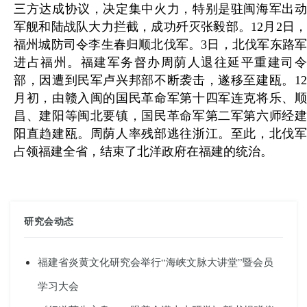
三方达成协议，决定集中火力，特别是驻闽海军出动
军舰和陆战队大力拦截，成功歼灭张毅部。12月2日，
福州城防司令李生春归顺北伐军。3日，北伐军东路军
进占福州。福建军务督办周荫人退往延平重建司令
部，因遭到民军卢兴邦部不断袭击，遂移至建瓯。12
月初，由赣入闽的国民革命军第十四军连克将乐、顺
昌、建阳等闽北要镇，国民革命军第二军第六师经建
阳直趋建瓯。周荫人率残部逃往浙江。至此，北伐军
占领福建全省，结束了北洋政府在福建的统治。
研究会动态
福建省炎黄文化研究会举行“海峡文脉大讲堂”暨会员
学习大会