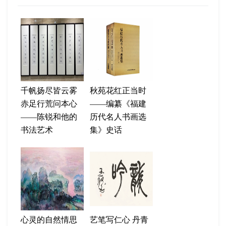
千帆扬尽皆云雾
秋苑花红正当时
赤足行荒问本心
——编纂《福建
——陈锐和他的
历代名人书画选
书法艺术
集》史话
心灵的自然情思
艺笔写仁心 丹青