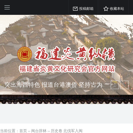
投稿邮箱
收藏本站
突出海西特色 报道台港澳侨 坚持古为
今用 力求雅俗共赏
弘扬优秀文化 振奋民族精神 介绍民族
瑰宝 宣传中华精英
当前位置：
首页
››
闽台辞林
››
历史卷 北伐军入闽