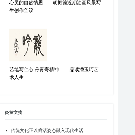
心灵的自然情思——胡振德近期油画风景写
生创作刍议
艺笔写仁心 丹青寄精神 ——品读潘玉珂艺
术人生
炎黄文摘
传统文化正以鲜活姿态融入现代生活