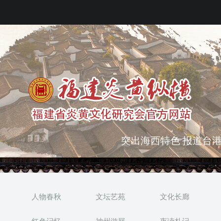
弘扬优秀文化 振奋民族
突出海西特色 报道台港
人物春秋
文坛艺苑
文化长廊