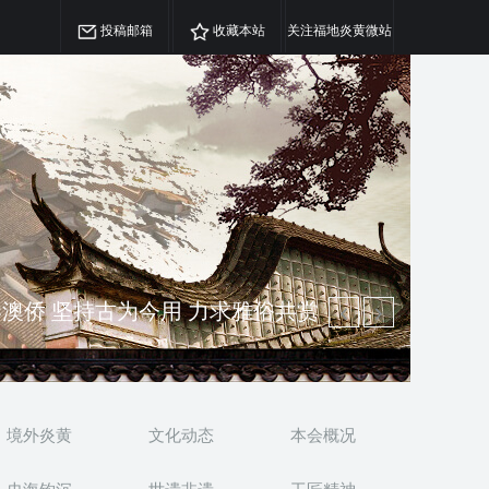
投稿邮箱
收藏本站
关注福地炎黄微站
精神 介绍民族瑰宝 宣传中华精英
澳侨 坚持古为今用 力求雅俗共赏
境外炎黄
文化动态
本会概况