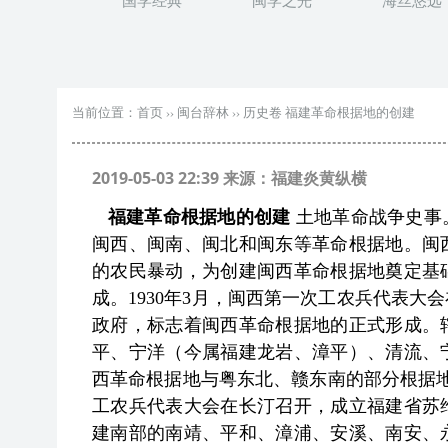
国学经典
闽学之光
海丝悠远
当前位置：
首页
››
闽台辞林
››
历史卷 福建革命根据地的创建
2019-05-03 22:39 来源：福建炎黄纵横
福建革命根据地的创建
土地革命战争史事
闽西、闽南、闽北和闽东等革命根据地。闽
的农民暴动，为创建闽西革命根据地奠定基
成。1930年3月，闽西第一次工农兵代表
政府，标志着闽西革命根据地的正式形成。
平、宁洋（今属福建龙岩、漳平）、清流、
西革命根据地与粤东北、赣东南的部分根据地
工农兵代表大会在长汀召开，成立福建省苏
建南部的南靖、平和、漳浦、安溪、南安、