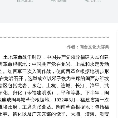
红色记忆
神州游屐
夜读札记
作者：闽台文化大辞典
。土地革命战争时期，中国共产党领导福建人民创建
西革命根据地：中国共产党在龙岩、上杭和永定发动
础。红四军三次入闽作战，使闽西革命根据地初步形
大会在龙岩召开，选举成立以邓子恢为主席的闽西苏维埃
辖区包括龙岩、永定、上杭、连城、长汀、漳平、武
宁化、归化（今福建明溪）、平和等县。下半年，闽
连成闽粤赣革命根据地。1932年3月，福建省第一次
维埃政府，主席为张鼎丞。闽南革命根据地：包括福
永春、德化以及广东东部的饶平、大埔、澄海、潮安