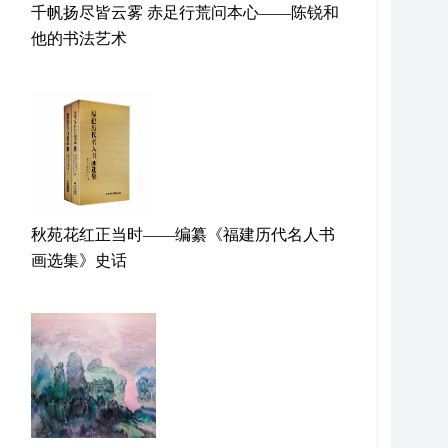
千帆扬尽皆云雾 赤足行荒问本心——陈锐和
他的书法艺术
秋苑花红正当时——编纂《福建历代名人书
画选集》史话